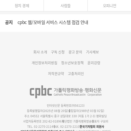
정치 경제
사람들
오피니언
공지
cpbc 웹/모바일 서비스 시스템 점검 안내
대구대교구 부교구장 김종강 시몬 주교 임명
회사 소개
구독 신청
광고 문의
기사제보
명동 미디어큐브 & 1898 미디어월 공모전 수상작 발표
개인정보처리방침
청소년보호정책
윤리강령
저작권규약
고충처리인
인터넷신문 등록번호(아56123)
등록발행일자(2025년 08월 20일)
설립일자(1989년 03월 02일)
주소 04552 서울특별시 중구 삼일대로 330 (저동 1가 2-3) 평화빌딩
사업자등록번호 202-82-01896
재단법인 가톨릭평화방송
대표자 구요비
TEL. 02-2270-2114
FAX. 02-2270-2210
한국기자협회 회원사