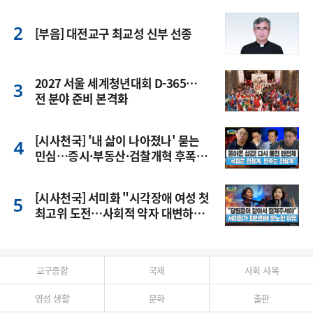
[부음] 대전교구 최교성 신부 선종
2027 서울 세계청년대회 D-365…
전 분야 준비 본격화
[시사천국] '내 삶이 나아졌나' 묻는
민심…증시·부동산·검찰개혁 후폭
풍
[시사천국] 서미화 "시각장애 여성 첫
최고위 도전…사회적 약자 대변하겠
다"
교구종합
국제
사회 사목
영성 생활
문화
출판