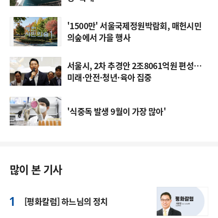
'1500만' 서울국제정원박람회, 매헌시민
의숲에서 가을 행사
서울시, 2차 추경안 2조8061억원 편성…
미래·안전·청년·육아 집중
'식중독 발생 9월이 가장 많아'
많이 본 기사
[평화칼럼] 하느님의 정치