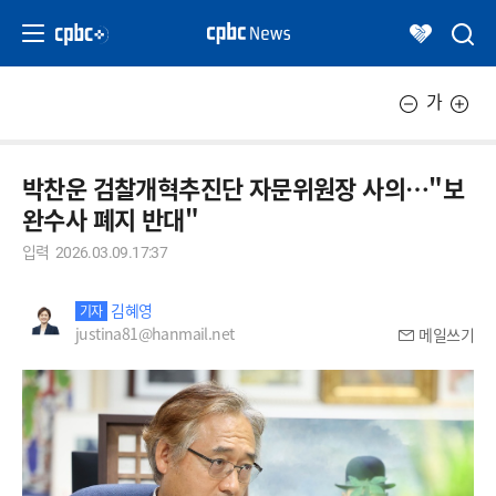
가
박찬운 검찰개혁추진단 자문위원장 사의…"보
완수사 폐지 반대"
입력
2026.03.09.17:37
김혜영
기자
justina81@hanmail.net
메일쓰기