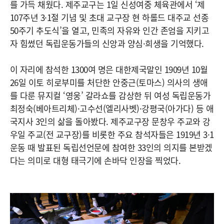
를 가득 채웠다. 제주교구는 1일 신성여중 체육관에서 ‘제
107주년 3·1절 기념 및 초대 교구장 현 하롤드 대주교 선종
50주기 추도식’을 열고, 민족의 자유와 인간 존엄을 지키고
자 힘썼던 독립운동가들의 신앙과 양심·희생을 기억했다.
이 자리에 참석한 1300여 명은 대한제국말인 1909년 10월
26일 이토 히로부미를 처단한 안중근(토마스) 의사의 생애
를 다룬 뮤지컬 ‘영웅’ 갈라쇼를 감상한 뒤 여성 독립운동가
최정숙(베아트리체)·고수선(엘리사벳)·강평국(아가다) 등 애
국지사 3인의 삶을 돌아봤다. 제주교구장 문창우 주교와 강
우일 주교(전 교구장)를 비롯한 주요 참석자들은 1919년 3·1
운동 때 발표된 독립선언문에 참여한 33인의 의지를 본받겠
다는 의미로 대형 태극기에 손바닥 인장을 찍었다.