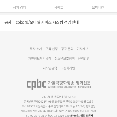
정치 경제
사람들
오피니언
공지
cpbc 웹/모바일 서비스 시스템 점검 안내
대구대교구 부교구장 김종강 시몬 주교 임명
회사 소개
구독 신청
광고 문의
기사제보
명동 미디어큐브 & 1898 미디어월 공모전 수상작 발표
개인정보처리방침
청소년보호정책
윤리강령
저작권규약
고충처리인
인터넷신문 등록번호(아56123)
등록발행일자(2025년 08월 20일)
설립일자(1989년 03월 02일)
주소 04552 서울특별시 중구 삼일대로 330 (저동 1가 2-3) 평화빌딩
사업자등록번호 202-82-01896
재단법인 가톨릭평화방송
대표자 구요비
TEL. 02-2270-2114
FAX. 02-2270-2210
한국기자협회 회원사