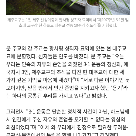
제주교구는 1일 제주 신성여중과 황사평 성직자 묘역에서 ‘제107주년 3·1절 및
초대 교구장 현 하롤드 대주교 선종 50주기 추도식’을 거행했다.
문 주교와 강 주교는 황사평 성직자 묘역에 있는 현 대주교
묘에 분향했다. 신자들은 연도를 바쳤다. 문 주교는 “오늘
우리는 민족의 자유와 존엄을 외쳤던 3·1 운동의 정신과, 애
국지사 3인, 제주교구의 초석을 다진 현 대주교에 대한 세
가지 깊은 기억을 마음에 새겼다”며 “서로 다른 이야기인 듯
보이지만, 믿음 안에서 인간 존엄을 지키고자 했던 ‘용기’라
는 하나의 공통된 뿌리를 가지고 있다”고 밝혔다.
그러면서 “3·1 운동은 단순한 정치적 사건이 아닌, 하느님께
서 인간에게 주신 자유와 존엄을 포기할 수 없다는 양심의
외침이었다”며 “이제 와 우리에게 진정으로 필요한 두려움·
무관심·분열에서의 독립을 향해 나아가자”고 격려했다.