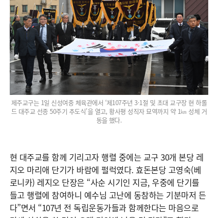
제주교구는 1일 신성여중 체육관에서 ‘제107주년 3·1절 및 초대 교구장 현 하롤
드 대주교 선종 50주기 추도식’을 열고, 황사평 성직자 묘역까지 약 1㎞ 성체 거
동을 했다.
현 대주교를 함께 기리고자 행렬 중에는 교구 30개 본당 레
지오 마리애 단기가 바람에 펄럭였다. 효돈본당 고영숙(베
로니카) 레지오 단장은 “사순 시기인 지금, 우중에 단기를
들고 행렬에 참여하니 예수님 고난에 동참하는 기분마저 든
다”면서 “107년 전 독립운동가들과 함께한다는 마음으로