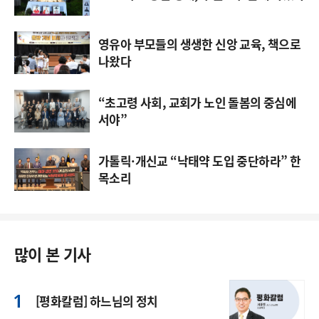
영유아 부모들의 생생한 신앙 교육, 책으로
나왔다
“초고령 사회, 교회가 노인 돌봄의 중심에
서야”
가톨릭·개신교 “낙태약 도입 중단하라” 한
목소리
많이 본 기사
[평화칼럼] 하느님의 정치