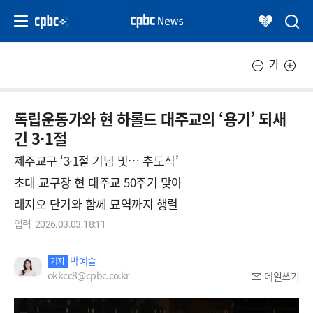
가
독립운동가와 현 하롤드 대주교의 ‘용기’ 되새
긴 3·1절
제주교구 ‘3·1절 기념 및… 추도식’
초대 교구장 현 대주교 50주기 맞아
레지오 단기와 함께 묘역까지 행렬
입력
2026.03.03.18:11
박예슬
기자
okkcc8@cpbc.co.kr
메일쓰기