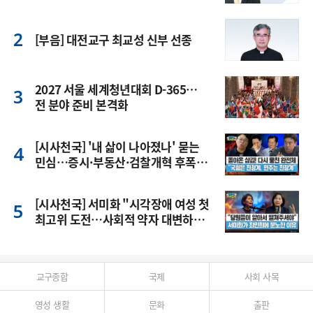
[부음] 대전교구 최교성 신부 선종
2027 서울 세계청년대회 D-365…
전 분야 준비 본격화
[시사천국] '내 삶이 나아졌나' 묻는
민심…증시·부동산·검찰개혁 후폭
풍
[시사천국] 서미화 "시각장애 여성 첫
최고위 도전…사회적 약자 대변하겠
다"
교구종합
국제
사회 사목
영성 생활
문화
출판