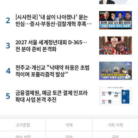
[시사천국] '내 삶이 나아졌나' 묻는
민심…증시·부동산·검찰개혁 후폭
풍
2027 서울 세계청년대회 D-365…
전 분야 준비 본격화
천주교·개신교 "낙태약 허용은 초법
적이며 포퓰리즘적 발상”
금융결제원, 예금 토큰 결제 인프라
확대 사업 본격 추진
교구종합
국제
사회 사목
영성 생활
문화
출판