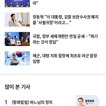
야"
장동혁 "이 대통령, 검찰 보완수사권 폐지
를 '사필귀정'이라고..."
국힘, 정부 세제개편안 연일 공세…"파기
하는 것이 정답"
해군, 대령 지휘 함정에 최초로 여군 함장
임명
많이 본 기사
[평화칼럼] 하느님의 정치