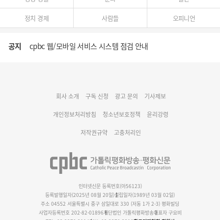
정치 경제
사람들
오피니언
공지
cpbc 웹/모바일 서비스 시스템 점검 안내
대구대교구 부교구장 김종강 시몬 주교 임명
회사 소개
구독 신청
광고 문의
기사제보
명동 미디어큐브 & 1898 미디어월 공모전 수상작 발표
개인정보처리방침
청소년보호정책
윤리강령
저작권규약
고충처리인
인터넷신문 등록번호(아56123)
등록발행일자(2025년 08월 20일)
설립일자(1989년 03월 02일)
주소 04552 서울특별시 중구 삼일대로 330 (저동 1가 2-3) 평화빌딩
사업자등록번호 202-82-01896
재단법인 가톨릭평화방송
대표자 구요비