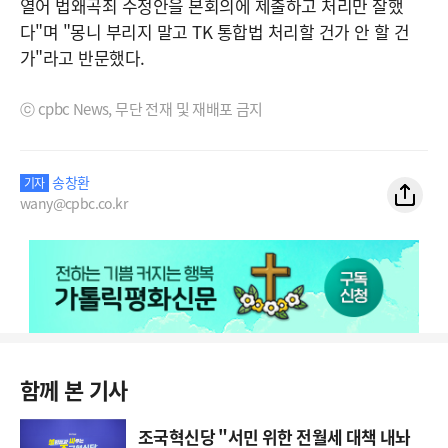
열어 법왜곡죄 수정안을 본회의에 제출하고 처리만 잘했
다"며 "몽니 부리지 말고 TK 통합법 처리할 건가 안 할 건
가"라고 반문했다.
ⓒ cpbc News, 무단 전재 및 재배포 금지
송창환
기자
wany@cpbc.co.kr
함께 본 기사
조국혁신당 "서민 위한 전월세 대책 내놔