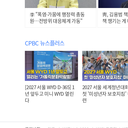
李 "폭염·가뭄에 행정력 총동
靑, 김용범 
원…전방위 대응체계 가동"
책 챙기는 게 
CPBC 뉴스플러스
[2027 서울 WYD D-365] 1
2027 서울 세계청년대회
년 앞두고 미니 WYD 열린
첫 '미성년자 보호지침'
다
련