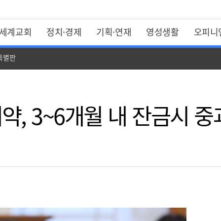
세계교회
정치·경제
기획·연재
영성생활
오피니
 특별판
계약, 3~6개월 내 잔금시 