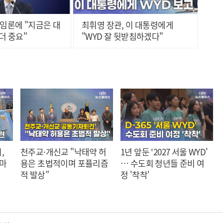
책임론에 "지금은 대
최휘영 장관, 이 대통령에게
더 중요"
"WYD 잘 뒷받침하겠다"
,
천주교·개신교 "낙태약 허
1년 앞둔 '2027 서울 WYD'
 마
용은 초법적이며 포퓰리즘
… 수도회 청년들 준비 여
적 발상”
정 '착착'