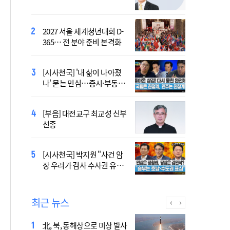
염의 진실…올해가 가장 시
원한 여름?
2027 서울 세계청년대회 D-
[시사천국] 서미화 "시각장애
365… 전 분야 준비 본격화
여성 첫 최고위 도전…사회
적 약자 대변하겠다"
[시사천국] '내 삶이 나아졌
2027 서울 WYD 공식 주제가
나' 묻는 민심…증시·부동산
오늘 공개…한국인 곡 선정
·검찰개혁 후폭풍
[부음] 대전교구 최교성 신부
2027 서울 세계청년대회 주
선종
제가 공개…희망의 선율 울
린다
[시사천국] 홍춘욱 "단일종목 레버리지 ETF는
[시사천국] 박지원 "사건 암
없애는 게 맞다"
장 우려가 검사 수사권 유지
근거 될 수 없어"
최근 뉴스
北, 북, 동해상으로 미상 발사
장기요양 재가 노인 10명 중