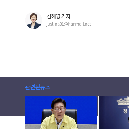
김혜영 기자
justina81@hanmail.net
관련된뉴스