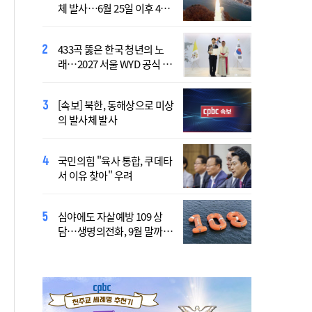
체 발사…6월 25일 이후 42
7명 "아파도 살던 집에서 살
일만
겠다"
433곡 뚫은 한국 청년의 노
산티아고 순례길에 울려 퍼진
래…2027 서울 WYD 공식 주
“2027년 서울에서 만나요!”
제가로
[속보] 북한, 동해상으로 미상
李 "폭염·가뭄에 행정력 총
의 발사체 발사
동원…전방위 대응체계 가
동"
국민의힘 "육사 통합, 쿠데타
靑, 김용범 책임론에 "지금은
서 이유 찾아" 우려
대책 챙기는 게 더 중요"
심야에도 자살예방 109 상
국가보훈부, 미국서 첫 국제
담…생명의전화, 9월 말까지
보훈컨퍼런스 연다
지원