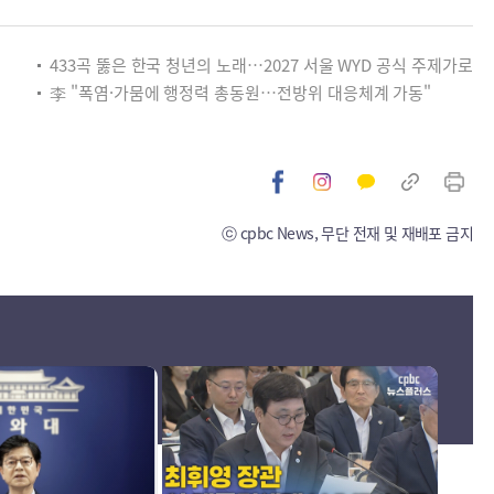
433곡 뚫은 한국 청년의 노래…2027 서울 WYD 공식 주제가로
李 "폭염·가뭄에 행정력 총동원…전방위 대응체계 가동"
ⓒ cpbc News, 무단 전재 및 재배포 금지