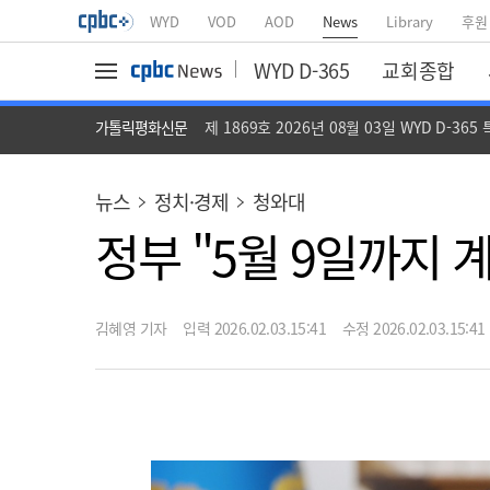
WYD
VOD
AOD
News
Library
후원
WYD D-365
교회종합
가톨릭평화신문
제 1869호 2026년 08월 03일 WYD D-365
뉴스
정치·경제
청와대
정부 "5월 9일까지 
김혜영 기자
입력 2026.02.03.15:41
수정 2026.02.03.15:41