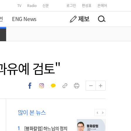
TV
Radio
신문
로그인
편성표
온에어
언
ENG News
중과유예 검토"
많이 본 뉴스
[시사천국] 알고 싶지 않은 폭
[평화칼럼] 하느님의 정치