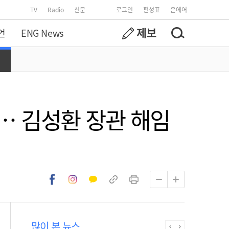
TV
Radio
신문
로그인
편성표
온에어
언
ENG News
… 김성환 장관 해임
많이 본 뉴스