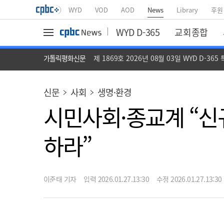
WYD
VOD
AOD
News
Library
후원
WYD D-365
교회종합
가톨릭평화신문
제 1869호 2026년 08월 03일 WYD D-365
신문
사회
생명·환경
시민사회·종교계 “신
하라”
이준태 기자
입력 2026.01.27.13:30
수정 2026.01.27.13:30