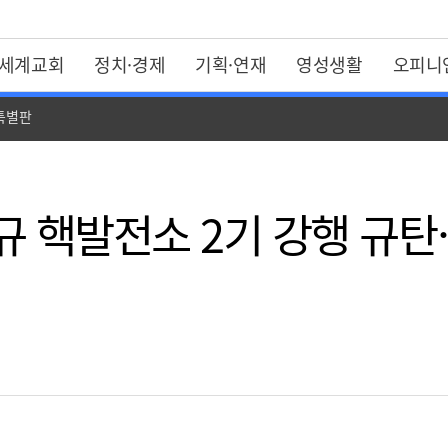
세계교회
정치·경제
기획·연재
영성생활
오피니
 특별판
규 핵발전소 2기 강행 규탄