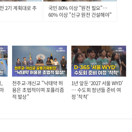
원전 2기 계획대로 추
국민 80% 이상 "원전 필요"…
60% 이상 "신규 원전 건설해야"
,
천주교·개신교 "낙태약 허
1년 앞둔 '2027 서울 WYD'
 마
용은 초법적이며 포퓰리즘
… 수도회 청년들 준비 여
적 발상”
정 '착착'