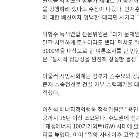
탈핵을 약속했던 정부가 제대로 된 공론화
을 강행하려 했다고 주장이 나왔다. 안재
에 대한 배신이자 명백한 ‘대국민 사기극’
박항주 녹색연합 전문위원은 “과거 문재인 
달간 치열하게 토론이라도 했다”면서도 “
3000명을 대상으로 한 여론조사를 한 번한
은 "절차적 정당성을 완전히 상실한 결정
아울러 시민사회계는 정부가 △수요와 공급
문제 △송전선로 건설 가부 △핵폐기물 대
적했다.
이헌석 에너지정의행동 정책위원은 “용인 
공까지 15년 이상 소요된다. 수도권에 
“재생에너지 100기가와트(GW) 시대에 
리를 높였다. 이어 “밀양 사태 이후 고압