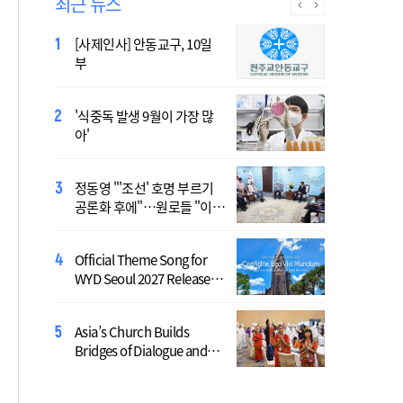
최근 뉴스
[사제인사] 안동교구, 10일
Priest Who Studied in
부
Daejeon Becomes China’s
Youngest Bishop
'식중독 발생 9월이 가장 많
北, 단거리 탄도미사일 발사
아'
침묵…관영매체 보도 없어
정동영 "'조선' 호명 부르기
역대 최대 전력수요 경신 우
공론화 후에"…원로들 "이름
려…기후부, 긴급 점검
불러야"
Official Theme Song for
李, 수도권 공급 대책 챙긴
WYD Seoul 2027 Released
다…오늘 부동산 점검 2차 회
Ahead of Global Youth
의
Gathering
Asia’s Church Builds
[시사천국] "사관학교 통합?
Bridges of Dialogue and
명분이 틀렸다"…40년 고수
Reconciliation, United
들의 직언
Through Synod