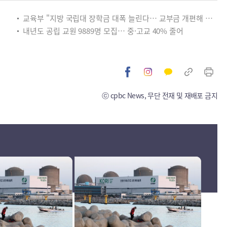
교육부 "지방 국립대 장학금 대폭 늘린다… 교부금 개편해 미래인재 양성"
내년도 공립 교원 9889명 모집… 중·고교 40% 줄어
ⓒ cpbc News, 무단 전재 및 재배포 금지