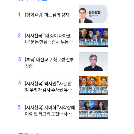
[시사천국] 알고 싶지 않은 폭
[평화칼럼] 하느님의 정치
염의 진실…올해가 가장 시
원한 여름?
[시사천국] 홍춘욱 "단일종목 레버리지 ETF는
[시사천국] '내 삶이 나아졌
없애는 게 맞다"
나' 묻는 민심…증시·부동산
·검찰개혁 후폭풍
2027 서울 WYD 공식 주제가
[부음] 대전교구 최교성 신부
오늘 공개…한국인 곡 선정
선종
2027 서울 세계청년대회 주
[시사천국] 박지원 "사건 암
제가 공개…희망의 선율 울
장 우려가 검사 수사권 유지
린다
근거 될 수 없어"
[시사천국] 서범수 '돌려차기'
[시사천국] 서미화 "시각장애
발언 파장…"사석에서도 안
여성 첫 최고위 도전…사회
될 말"
적 약자 대변하겠다"