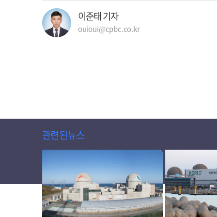
이준태 기자
ouioui@cpbc.co.kr
관련된뉴스