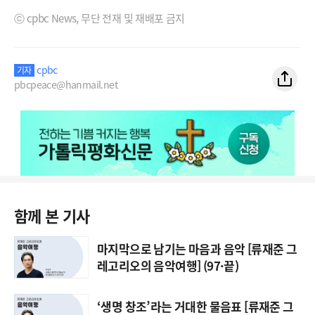
ⓒ cpbc News, 무단 전재 및 재배포 금지
cpbc
기자
pbcpeace@hanmail.net
함께 본 기사
마지막으로 남기는 마음과 음악 [류재준 그
레고리오의 음악여행] (97·끝)
‘생명 창조’라는 거대한 물음표 [류재준 그