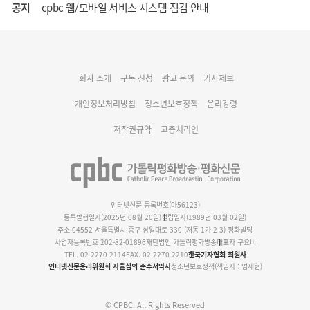
공지
cpbc 웹/모바일 서비스 시스템 점검 안내
대구대교구 부교구장 김종강 시몬 주교 임명
회사 소개
구독 신청
광고 문의
기사제보
명동 미디어큐브 & 1898 미디어월 공모전 수상작 발표
개인정보처리방침
청소년보호정책
윤리강령
저작권규약
고충처리인
인터넷신문 등록번호(아56123)
등록발행일자(2025년 08월 20일)
설립일자(1989년 03월 02일)
주소 04552 서울특별시 중구 삼일대로 330 (저동 1가 2-3) 평화빌딩
사업자등록번호 202-82-01896
재단법인 가톨릭평화방송
대표자 구요비
TEL. 02-2270-2114
FAX. 02-2270-2210
한국기자협회 회원사
인터넷신문윤리위원회 자율심의 준수서약사
청소년보호정책(책임자 : 엄재현)
© CPBC. All Rights Reserved