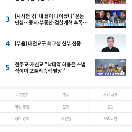
[시사천국] '내 삶이 나아졌나' 묻는
민심…증시·부동산·검찰개혁 후폭
풍
[부음] 대전교구 최교성 신부 선종
천주교·개신교 "낙태약 허용은 초법
적이며 포퓰리즘적 발상”
교구종합
국제
사회 사목
영성 생활
문화
출판
정치 경제
사람들
오피니언