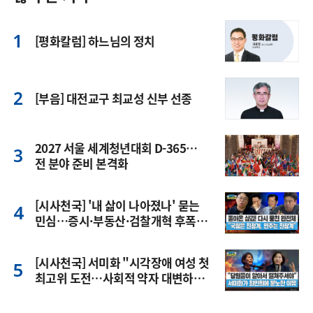
[평화칼럼] 하느님의 정치
[부음] 대전교구 최교성 신부 선종
2027 서울 세계청년대회 D-365…
전 분야 준비 본격화
[시사천국] '내 삶이 나아졌나' 묻는
민심…증시·부동산·검찰개혁 후폭
풍
[시사천국] 서미화 "시각장애 여성 첫
최고위 도전…사회적 약자 대변하겠
다"