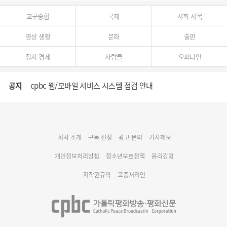
교구종합
국제
사회 사목
영성 생활
문화
출판
정치 경제
사람들
오피니언
공지
cpbc 웹/모바일 서비스 시스템 점검 안내
대구대교구 부교구장 김종강 시몬 주교 임명
회사 소개
구독 신청
광고 문의
기사제보
명동 미디어큐브 & 1898 미디어월 공모전 수상작 발표
개인정보처리방침
청소년보호정책
윤리강령
cpbc 웹/모바일 서비스 시스템 점검 안내
저작권규약
고충처리인