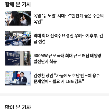
함께 본 기사
폭염 '뉴 노멀' 시대…"한 단계 높은 수준의
폭염"
역대 최대 전력수요 경신 우려…기후부, 긴
급 점검
400MW 규모 국내 최대 규모 해남 태양광
발전단지 착공
김성환 장관 "가뭄에도 호남 반도체 용수
문제없어…필요 시 LNG 검토"
많이 본 기사