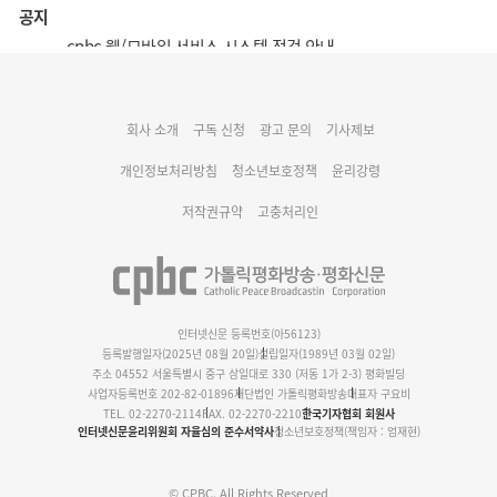
공지
cpbc 웹/모바일 서비스 시스템 점검 안내
대구대교구 부교구장 김종강 시몬 주교 임명
회사 소개
구독 신청
광고 문의
기사제보
명동 미디어큐브 & 1898 미디어월 공모전 수상작 발표
개인정보처리방침
청소년보호정책
윤리강령
저작권규약
고충처리인
인터넷신문 등록번호(아56123)
등록발행일자(2025년 08월 20일)
설립일자(1989년 03월 02일)
주소 04552 서울특별시 중구 삼일대로 330 (저동 1가 2-3) 평화빌딩
사업자등록번호 202-82-01896
재단법인 가톨릭평화방송
대표자 구요비
TEL. 02-2270-2114
FAX. 02-2270-2210
한국기자협회 회원사
인터넷신문윤리위원회 자율심의 준수서약사
청소년보호정책(책임자 : 엄재현)
© CPBC. All Rights Reserved