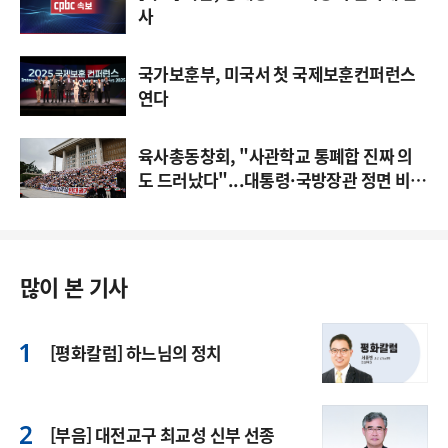
사
국가보훈부, 미국서 첫 국제보훈컨퍼런스
연다
육사총동창회, "사관학교 통폐합 진짜 의
도 드러났다"...대통령·국방장관 정면 비
판
많이 본 기사
[평화칼럼] 하느님의 정치
[부음] 대전교구 최교성 신부 선종