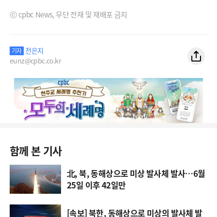
ⓒ cpbc News, 무단 전재 및 재배포 금지
전은지
기자
eunz@cpbc.co.kr
함께 본 기사
北, 북, 동해상으로 미상 발사체 발사…6월
25일 이후 42일만
[속보] 북한, 동해상으로 미상의 발사체 발