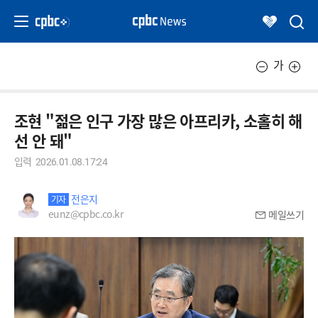
가
조현 "젊은 인구 가장 많은 아프리카, 소홀히 해
선 안 돼"
입력
2026.01.08.17:24
전은지
기자
eunz@cpbc.co.kr
메일쓰기