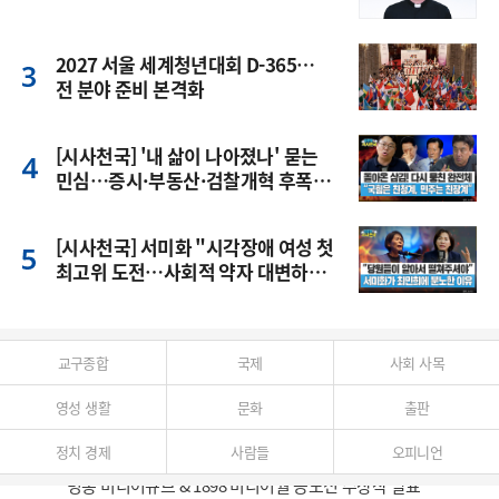
2027 서울 세계청년대회 D-365…
전 분야 준비 본격화
[시사천국] '내 삶이 나아졌나' 묻는
민심…증시·부동산·검찰개혁 후폭
풍
[시사천국] 서미화 "시각장애 여성 첫
최고위 도전…사회적 약자 대변하겠
다"
교구종합
국제
사회 사목
영성 생활
문화
출판
정치 경제
사람들
오피니언