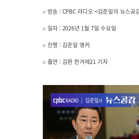
○ 방송 : CPBC 라디오 <김준일의 뉴스공감> (F
○ 일자 : 2026년 1월 7일 수요일
○ 진행 : 김준일 앵커
○ 출연 : 김완 한겨레21 기자