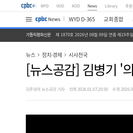
WYD
VOD
AOD
News
Library
후원
WYD D-365
교회종합
가톨릭평화신문
제 1870호 2026년 08월 09일 연중 제19주
뉴스
정치·경제
시사천국
[뉴스공감] 김병기 '
김준일의 뉴스공감 기자
입력 2026.01.07.20:50
수정 2026.01