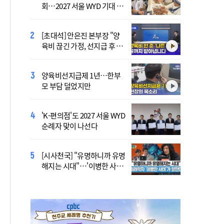
회…2027 서울 WYD 기대 높
지…민주당 전대 최대 승부
여
처는 호남
[초대석] 안은진 본부장 "양
李 "국가폭력 다시는 없어
육비 끊긴 가정, 선지급 후 아
야"…피해자들에게 첫 직접
이 치료도 재개"
사과
양육비선지급제 1년…한부
'호우 피해' 안동·의성 특별
모 부담 덜었지만
재난지역 선포…국비 추가
지원
'K-편의점'도 2027 서울 WYD
폭염 '뉴 노멀' 시대…"한 단
순례자 맞이 나선다
계 높은 수준의 폭염"
[시사천국] "유명하니까 유명
[사제인사] 안동교구, 10일
해지는 시대"…'이병한 사
부
태'가 말한다