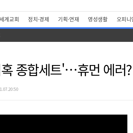
세계교회
정치·경제
기획·연재
영성생활
오피니
일
의혹 종합세트'…휴먼 에러?
.07.20:50