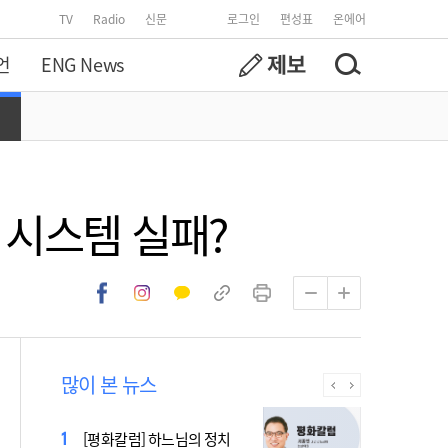
TV
Radio
신문
로그인
편성표
온에어
언
ENG News
 시스템 실패?
많이 본 뉴스
2027 서울 WYD 공식 주제가
[평화칼럼] 하느님의 정치