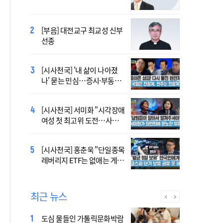
오늘 공개…한국인 곡 선정
[부음] 대전교구 최교성 신부
2027 서울 세계청년대회 주
선종
제가 공개…희망의 선율 울
린다
[시사천국] '내 삶이 나아졌
대전신학교 유학 사제, 중국
나' 묻는 민심…증시·부동산
최연소 주교 됐다
·검찰개혁 후폭풍
[시사천국] 서미화 "시각장애
433곡 뚫은 한국 청년의 노
여성 첫 최고위 도전…사회
래…2027 서울 WYD 공식 주
적 약자 대변하겠다"
제가로
[시사천국] 홍춘욱 "단일종목
[시사천국] 서범수 '돌려차기'
레버리지 ETF는 없애는 게 맞
발언 파장…"사석에서도 안
다"
될 말"
최근 뉴스
도심 물들인 가톨릭문화박람
[시사천국] '주석야청' 논란까