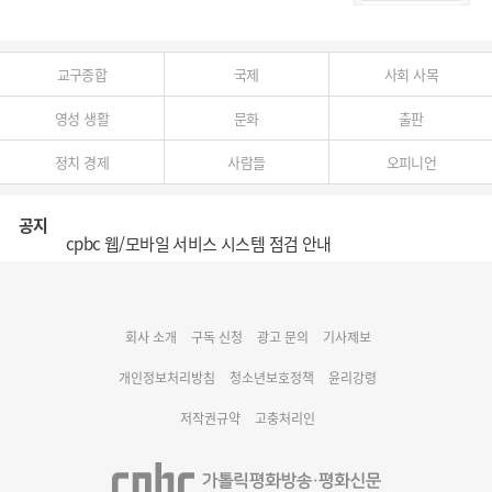
교구종합
국제
사회 사목
영성 생활
문화
출판
정치 경제
사람들
오피니언
공지
cpbc 웹/모바일 서비스 시스템 점검 안내
대구대교구 부교구장 김종강 시몬 주교 임명
회사 소개
구독 신청
광고 문의
기사제보
명동 미디어큐브 & 1898 미디어월 공모전 수상작 발표
개인정보처리방침
청소년보호정책
윤리강령
저작권규약
고충처리인