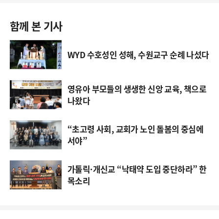
함께 본 기사
WYD 수호성인 성해, 수원교구 순례 나섰다
영유아 부모들의 생생한 신앙 교육, 책으로
나왔다
“초고령 사회, 교회가 노인 돌봄의 중심에
서야”
가톨릭·개신교 “낙태약 도입 중단하라” 한
목소리