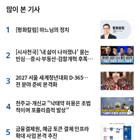
많이 본 기사
[평화칼럼] 하느님의 정치
[시사천국] '내 삶이 나아졌나' 묻는
민심…증시·부동산·검찰개혁 후폭
풍
2027 서울 세계청년대회 D-365…
전 분야 준비 본격화
천주교·개신교 "낙태약 허용은 초법
적이며 포퓰리즘적 발상”
금융결제원, 예금 토큰 결제 인프라
확대 사업 본격 추진