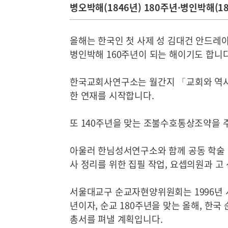
병오박해(1846년) 180주년·병인박해(18
올해는 한국인 첫 사제 성 김대건 안드레아
병인박해 160주년이 되는 해이기도 합니
한국교회사연구소는 월간지 「교회와 역사
한 연재를 시작합니다.
또 140주년을 맞는 조불수호통상조약을 
아울러 한님성서연구소와 함께 공동 학술 
사 정리를 위한 집필 작업, 요셉의원과 
서울대교구 순교자현양위원회는 1996년 시
년이자, 순교 180주년을 맞는 올해, 한국
총서를 펴낼 계획입니다.