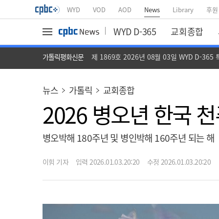
WYD
VOD
AOD
News
Library
후원
WYD D-365
교회종합
가톨릭평화신문
제 1869호 2026년 08월 03일 WYD D-365
뉴스
가톨릭
교회종합
2026 병오년 한국 
병오박해 180주년 및 병인박해 160주년 되는 해
이힘 기자
입력 2026.01.03.20:20
수정 2026.01.03.20:20