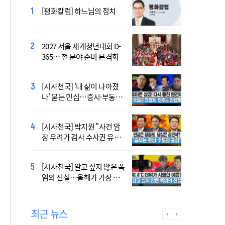
[시사천국] 서미화 "시각장애
[평화칼럼] 하느님의 정치
여성 첫 최고위 도전…사회
적 약자 대변하겠다"
2027 서울 세계청년대회 D-
[시사천국] 보완수사권 폐지
365… 전 분야 준비 본격화
격돌…공소기각 조항도 논란
[시사천국] '내 삶이 나아졌
2027 서울 WYD 공식 주제가
나' 묻는 민심…증시·부동산
오늘 공개…한국인 곡 선정
·검찰개혁 후폭풍
[시사천국] 박지원 "사건 암
[부음] 대전교구 최교성 신부
장 우려가 검사 수사권 유지
선종
근거 될 수 없어"
[시사천국] 알고 싶지 않은 폭
2027 서울 세계청년대회 주
염의 진실…올해가 가장 시
제가 공개…희망의 선율 울
원한 여름?
린다
최근 뉴스