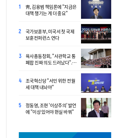
靑, 김용범 책임론에 "지금은
교황, 11월 남미 3개국 사도
대책 챙기는 게 더 중요"
순방…10개 도시 방문
[시사천국] 홍춘욱 "단일종목 레버리지 ETF는
국가보훈부, 미국서 첫 국제
없애는 게 맞다"
보훈컨퍼런스 연다
[시사천국] 서범수 '돌려차기'
육사총동창회, "사관학교 통
발언 파장…"사석에서도 안
폐합 진짜 의도 드러났다"...
될 말"
대통령·국방장관 정면 비판
최휘영 장관, 이 대통령에게
조국혁신당 "서민 위한 전월
"WYD 잘 뒷받침하겠다"
세 대책 내놔야"
보훈부, K-보훈 세계화 나서..
정동영, 조현 '이상주의' 발언
"2029 대전 인빅터스 게임 본
에 "이상 있어야 현실 바꿔"
격 시동"