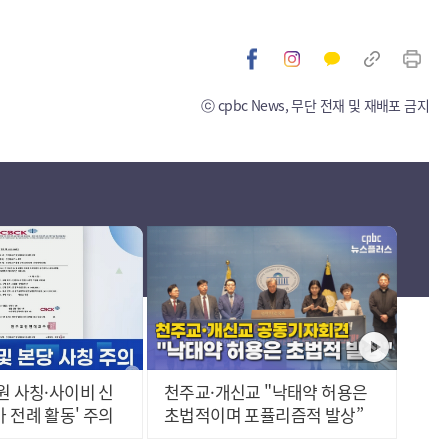
ⓒ cpbc News, 무단 전재 및 재배포 금지
천주교·개신교 "낙태약 허용은
 전례 활동' 주의
초법적이며 포퓰리즘적 발상”