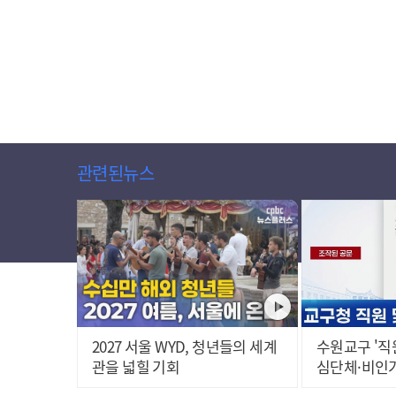
관련된뉴스
2027 서울 WYD, 청년들의 세계
수원교구 '직원 사칭·사이비 신
관을 넓힐 기회
심단체·비인가