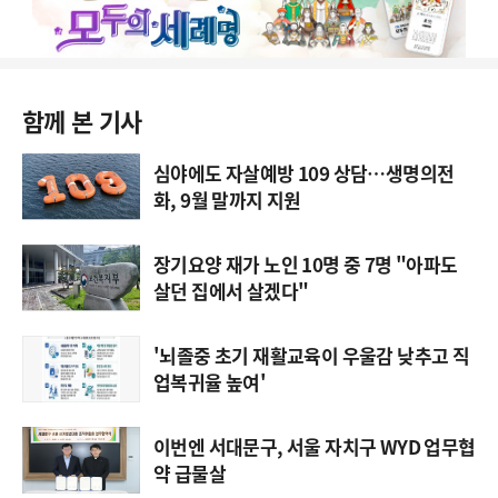
함께 본 기사
심야에도 자살예방 109 상담…생명의전
화, 9월 말까지 지원
장기요양 재가 노인 10명 중 7명 "아파도
살던 집에서 살겠다"
'뇌졸중 초기 재활교육이 우울감 낮추고 직
업복귀율 높여'
이번엔 서대문구, 서울 자치구 WYD 업무협
약 급물살