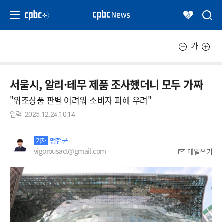
가
서울시, 알리·테무 제품 조사했더니 모두 가짜
"위조상품 판별 어려워 소비자 피해 우려"
입력
2025.12.24.10:14
맹현균
기자
vigorousact@gmail.com
메일쓰기