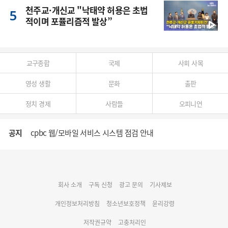
천주교·개신교 "낙태약 허용은 초법
적이며 포퓰리즘적 발상”
교구종합
국제
사회 사목
영성 생활
문화
출판
정치 경제
사람들
오피니언
공지
cpbc 웹/모바일 서비스 시스템 점검 안내
대구대교구 부교구장 김종강 시몬 주교 임명
회사 소개
구독 신청
광고 문의
기사제보
명동 미디어큐브 & 1898 미디어월 공모전 수상작 발표
개인정보처리방침
청소년보호정책
윤리강령
저작권규약
고충처리인