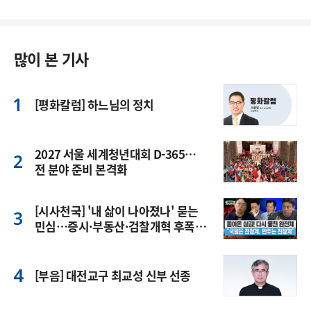
많이 본 기사
[평화칼럼] 하느님의 정치
2027 서울 세계청년대회 D-365…
전 분야 준비 본격화
[시사천국] '내 삶이 나아졌나' 묻는
민심…증시·부동산·검찰개혁 후폭
풍
[부음] 대전교구 최교성 신부 선종