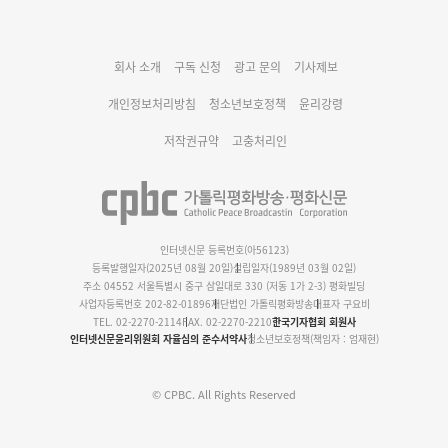
대구대교구 부교구장 김종강 시몬 주교 임명
회사 소개
구독 신청
광고 문의
기사제보
명동 미디어큐브 & 1898 미디어월 공모전 수상작 발표
개인정보처리방침
청소년보호정책
윤리강령
저작권규약
고충처리인
인터넷신문 등록번호(아56123)
등록발행일자(2025년 08월 20일)
설립일자(1989년 03월 02일)
주소 04552 서울특별시 중구 삼일대로 330 (저동 1가 2-3) 평화빌딩
사업자등록번호 202-82-01896
재단법인 가톨릭평화방송
대표자 구요비
TEL. 02-2270-2114
FAX. 02-2270-2210
한국기자협회 회원사
인터넷신문윤리위원회 자율심의 준수서약사
청소년보호정책(책임자 : 엄재현)
© CPBC. All Rights Reserved