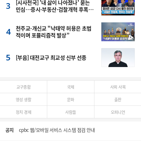
[시사천국] '내 삶이 나아졌나' 묻는
민심…증시·부동산·검찰개혁 후폭
풍
천주교·개신교 "낙태약 허용은 초법
적이며 포퓰리즘적 발상”
[부음] 대전교구 최교성 신부 선종
교구종합
국제
사회 사목
영성 생활
문화
출판
정치 경제
사람들
오피니언
공지
cpbc 웹/모바일 서비스 시스템 점검 안내