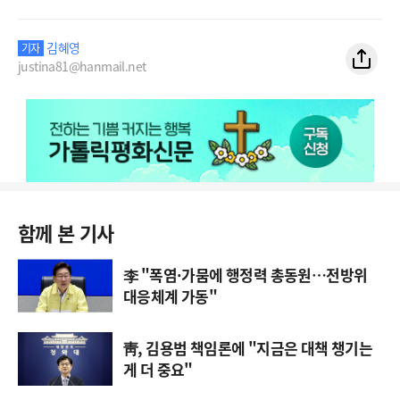
김혜영
기자
justina81@hanmail.net
함께 본 기사
李 "폭염·가뭄에 행정력 총동원…전방위
대응체계 가동"
靑, 김용범 책임론에 "지금은 대책 챙기는
게 더 중요"