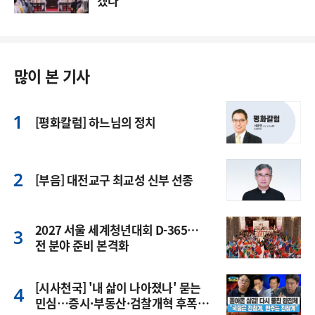
겠다”
많이 본 기사
[평화칼럼] 하느님의 정치
[부음] 대전교구 최교성 신부 선종
2027 서울 세계청년대회 D-365…
전 분야 준비 본격화
[시사천국] '내 삶이 나아졌나' 묻는
민심…증시·부동산·검찰개혁 후폭