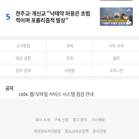
풍
천주교·개신교 "낙태약 허용은 초법
적이며 포퓰리즘적 발상”
교구종합
국제
사회 사목
영성 생활
문화
출판
정치 경제
사람들
오피니언
공지
cpbc 웹/모바일 서비스 시스템 점검 안내
대구대교구 부교구장 김종강 시몬 주교 임명
회사 소개
구독 신청
광고 문의
기사제보
명동 미디어큐브 & 1898 미디어월 공모전 수상작 발표
개인정보처리방침
청소년보호정책
윤리강령