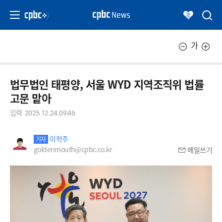
가
법무법인 태평양, 서울 WYD 지역조직위 법률
고문 맡아
입력
2025.12.24.09:46
이학주
기자
goldenmouth@cpbc.co.kr
메일쓰기