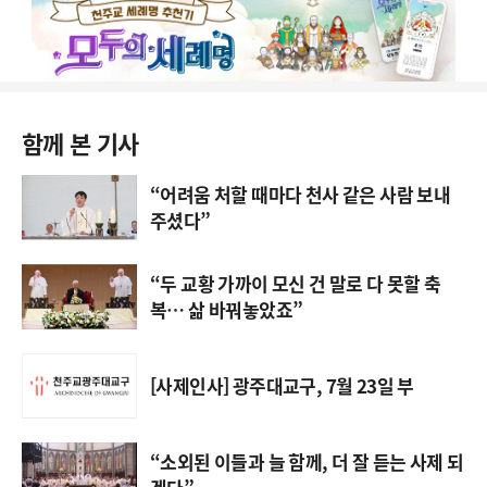
함께 본 기사
“어려움 처할 때마다 천사 같은 사람 보내
주셨다”
“두 교황 가까이 모신 건 말로 다 못할 축
복… 삶 바꿔놓았죠”
[사제인사] 광주대교구, 7월 23일 부
“소외된 이들과 늘 함께, 더 잘 듣는 사제 되