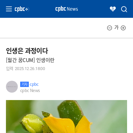
가
인생은 과정이다
[월간 꿈CUM] 인생이란
입력
2025.12.26.18:00
cpbc
기자
cpbc News