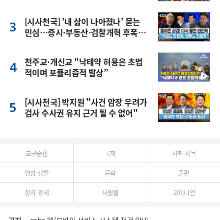
[시사천국] '내 삶이 나아졌나' 묻는
민심…증시·부동산·검찰개혁 후폭
풍
천주교·개신교 "낙태약 허용은 초법
적이며 포퓰리즘적 발상”
[시사천국] 박지원 "사건 암장 우려가
검사 수사권 유지 근거 될 수 없어"
교구종합
국제
사회 사목
영성 생활
문화
출판
정치 경제
사람들
오피니언