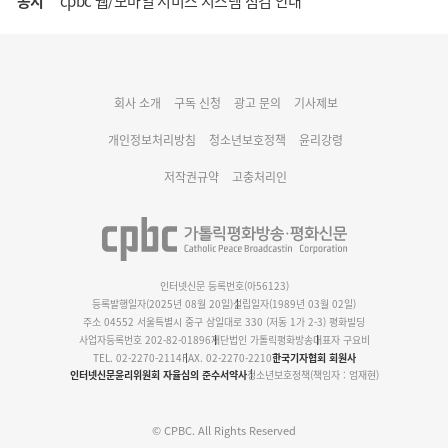
공지
cpbc 웹/모바일 서비스 시스템 점검 안내
대구대교구 부교구장 김종강 시몬 주교 임명
회사 소개
구독 신청
광고 문의
기사제보
명동 미디어큐브 & 1898 미디어월 공모전 수상작 발표
개인정보처리방침
청소년보호정책
윤리강령
저작권규약
고충처리인
인터넷신문 등록번호(아56123)
등록발행일자(2025년 08월 20일)
설립일자(1989년 03월 02일)
주소 04552 서울특별시 중구 삼일대로 330 (저동 1가 2-3) 평화빌딩
사업자등록번호 202-82-01896
재단법인 가톨릭평화방송
대표자 구요비
TEL. 02-2270-2114
FAX. 02-2270-2210
한국기자협회 회원사
인터넷신문윤리위원회 자율심의 준수서약사
청소년보호정책(책임자 : 엄재현)
© CPBC. All Rights Reserved