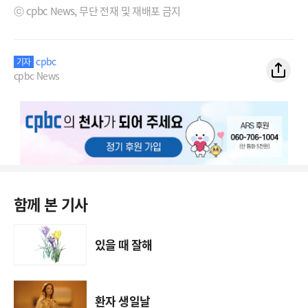
ⓒ cpbc News, 무단 전재 및 재배포 금지
cpbc
기자
cpbc News
함께 본 기사
있을 때 잘해
환자 생일날