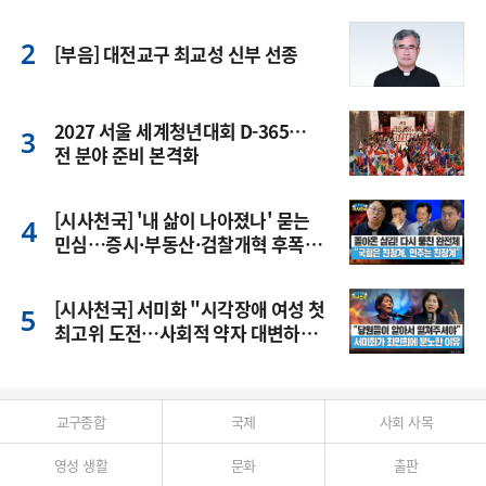
[부음] 대전교구 최교성 신부 선종
2027 서울 세계청년대회 D-365…
전 분야 준비 본격화
[시사천국] '내 삶이 나아졌나' 묻는
민심…증시·부동산·검찰개혁 후폭
풍
[시사천국] 서미화 "시각장애 여성 첫
최고위 도전…사회적 약자 대변하겠
다"
교구종합
국제
사회 사목
영성 생활
문화
출판