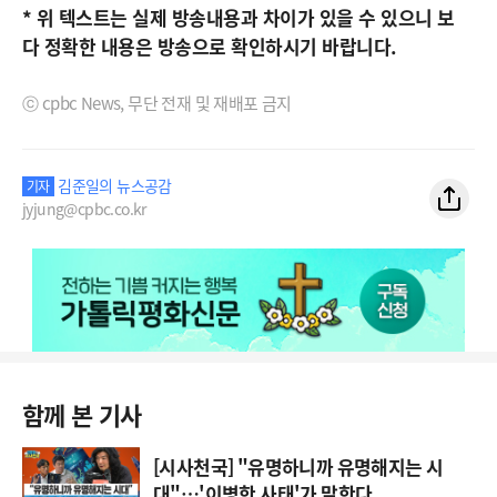
*
위
텍스트는
실제
방송내용과
차이가
있을
수
있으니
보
다
정확한
내용은
방송으로
확인하시기
바랍니다
.
ⓒ cpbc News, 무단 전재 및 재배포 금지
김준일의 뉴스공감
기자
jyjung@cpbc.co.kr
함께 본 기사
[시사천국] "유명하니까 유명해지는 시
대"…'이병한 사태'가 말한다