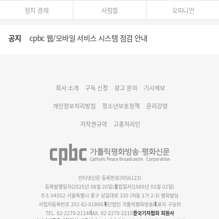
정치 경제
사람들
오피니언
공지
cpbc 웹/모바일 서비스 시스템 점검 안내
대구대교구 부교구장 김종강 시몬 주교 임명
회사 소개
구독 신청
광고 문의
기사제보
명동 미디어큐브 & 1898 미디어월 공모전 수상작 발표
개인정보처리방침
청소년보호정책
윤리강령
저작권규약
고충처리인
인터넷신문 등록번호(아56123)
등록발행일자(2025년 08월 20일)
설립일자(1989년 03월 02일)
주소 04552 서울특별시 중구 삼일대로 330 (저동 1가 2-3) 평화빌딩
사업자등록번호 202-82-01896
재단법인 가톨릭평화방송
대표자 구요비
TEL. 02-2270-2114
FAX. 02-2270-2210
한국기자협회 회원사