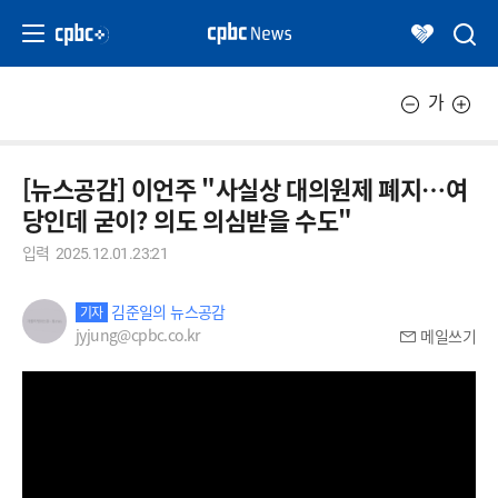
가
[뉴스공감] 이언주 "사실상 대의원제 폐지…여
당인데 굳이? 의도 의심받을 수도"
입력
2025.12.01.23:21
김준일의 뉴스공감
기자
jyjung@cpbc.co.kr
메일쓰기