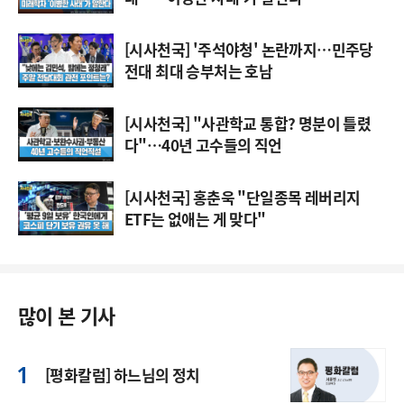
[시사천국] '주석야청' 논란까지…민주당
전대 최대 승부처는 호남
[시사천국] "사관학교 통합? 명분이 틀렸
다"…40년 고수들의 직언
[시사천국] 홍춘욱 "단일종목 레버리지
ETF는 없애는 게 맞다"
많이 본 기사
[평화칼럼] 하느님의 정치