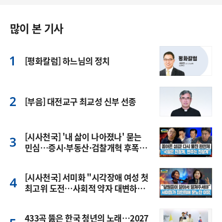
많이 본 기사
[평화칼럼] 하느님의 정치
[부음] 대전교구 최교성 신부 선종
[시사천국] '내 삶이 나아졌나' 묻는
민심…증시·부동산·검찰개혁 후폭
풍
[시사천국] 서미화 "시각장애 여성 첫
최고위 도전…사회적 약자 대변하겠
다"
433곡 뚫은 한국 청년의 노래…2027