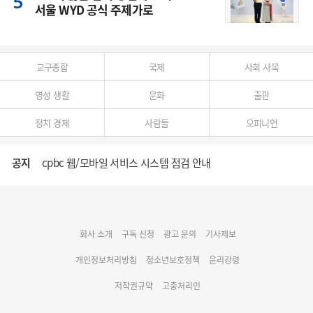
서울 WYD 공식 주제가로
교구종합
국제
사회 사목
영성 생활
문화
출판
정치 경제
사람들
오피니언
공지
cpbc 웹/모바일 서비스 시스템 점검 안내
대구대교구 부교구장 김종강 시몬 주교 임명
회사 소개
구독 신청
광고 문의
기사제보
명동 미디어큐브 & 1898 미디어월 공모전 수상작 발표
개인정보처리방침
청소년보호정책
윤리강령
저작권규약
고충처리인