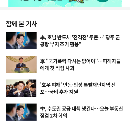
함께 본 기사
李, 호남 반도체 '전격전' 주문…"광주 군
공항 부지 조기 활용"
李 "국가폭력 다시는 없어야"…피해자들
에게 첫 직접 사과
'호우 피해' 안동·의성 특별재난지역 선
포…국비 추가 지원
李, 수도권 공급 대책 챙긴다…오늘 부동산
점검 2차 회의