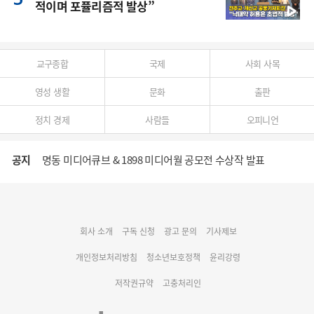
적이며 포퓰리즘적 발상”
교구종합
국제
사회 사목
영성 생활
문화
출판
정치 경제
사람들
오피니언
명동 미디어큐브 & 1898 미디어월 공모전 수상작 발표
공지
cpbc 웹/모바일 서비스 시스템 점검 안내
대구대교구 부교구장 김종강 시몬 주교 임명
회사 소개
구독 신청
광고 문의
기사제보
명동 미디어큐브 & 1898 미디어월 공모전 수상작 발표
개인정보처리방침
청소년보호정책
윤리강령
저작권규약
고충처리인