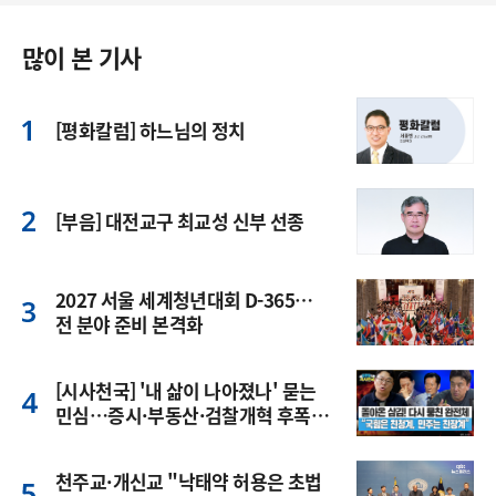
많이 본 기사
[평화칼럼] 하느님의 정치
[부음] 대전교구 최교성 신부 선종
2027 서울 세계청년대회 D-365…
전 분야 준비 본격화
[시사천국] '내 삶이 나아졌나' 묻는
민심…증시·부동산·검찰개혁 후폭
풍
천주교·개신교 "낙태약 허용은 초법