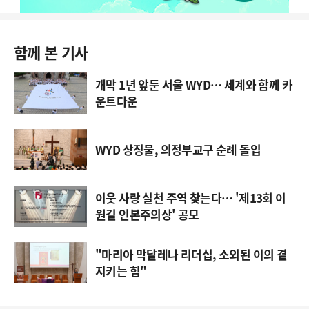
함께 본 기사
개막 1년 앞둔 서울 WYD… 세계와 함께 카
운트다운
WYD 상징물, 의정부교구 순례 돌입
이웃 사랑 실천 주역 찾는다… '제13회 이
원길 인본주의상' 공모
"마리아 막달레나 리더십, 소외된 이의 곁
지키는 힘"