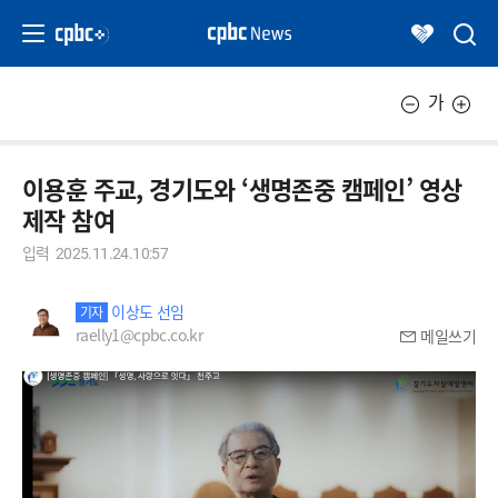
가
이용훈 주교, 경기도와 ‘생명존중 캠페인’ 영상
제작 참여
입력
2025.11.24.10:57
이상도 선임
기자
raelly1@cpbc.co.kr
메일쓰기