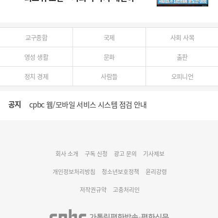
다"
교구종합
국제
사회 사목
영성 생활
문화
출판
정치 경제
사람들
오피니언
공지
cpbc 웹/모바일 서비스 시스템 점검 안내
대구대교구 부교구장 김종강 시몬 주교 임명
회사 소개
구독 신청
광고 문의
기사제보
명동 미디어큐브 & 1898 미디어월 공모전 수상작 발표
개인정보처리방침
청소년보호정책
윤리강령
저작권규약
고충처리인