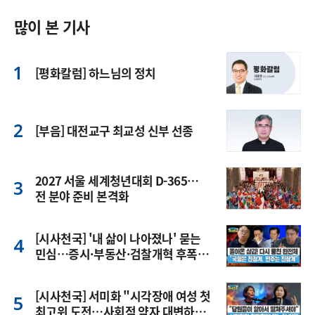
많이 본 기사
[평화칼럼] 하느님의 정치
[부음] 대전교구 최교성 신부 선종
2027 서울 세계청년대회 D-365…
전 분야 준비 본격화
[시사천국] '내 삶이 나아졌나' 묻는
민심…증시·부동산·검찰개혁 후폭
풍
[시사천국] 서미화 "시각장애 여성 첫
최고위 도전…사회적 약자 대변하겠