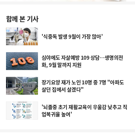
함께 본 기사
'식중독 발생 9월이 가장 많아'
심야에도 자살예방 109 상담…생명의전
화, 9월 말까지 지원
장기요양 재가 노인 10명 중 7명 "아파도
살던 집에서 살겠다"
'뇌졸중 초기 재활교육이 우울감 낮추고 직
업복귀율 높여'