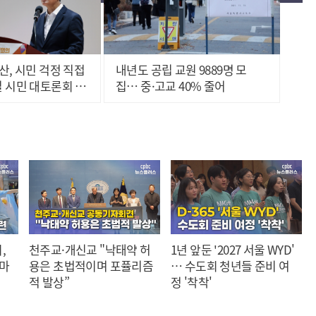
산, 시민 걱정 직접
내년도 공립 교원 9889명 모
 시민 대토론회 개
집… 중·고교 40% 줄어
,
천주교·개신교 "낙태약 허
1년 앞둔 '2027 서울 WYD'
 마
용은 초법적이며 포퓰리즘
… 수도회 청년들 준비 여
적 발상”
정 '착착'