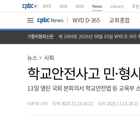
WYD
VOD
AOD
News
Library
후원
WYD D-365
교회종합
가톨릭평화신문
제 1869호 2026년 08월 03일 WYD D-365
뉴스
사회
학교안전사고 민·형사
13일 열린 국회 본회의서 학교안전법 등 교육부 소
이준태 기자
입력 2025.11.13.18:21
수정 2025.11.13.18:21