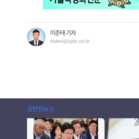
이준태 기자
ouioui@cpbc.co.kr
관련된뉴스