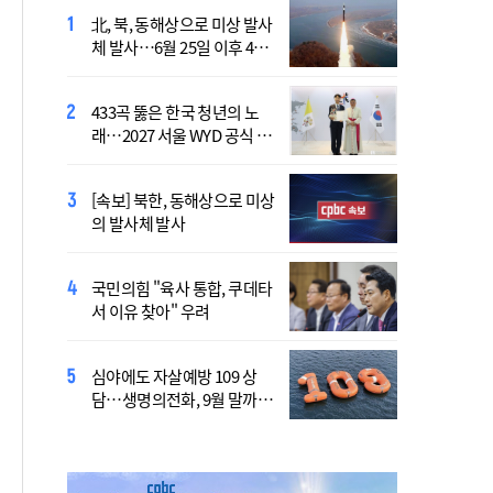
北, 북, 동해상으로 미상 발사
장기요양 재가 노인 10명 중
체 발사…6월 25일 이후 42
7명 "아파도 살던 집에서 살
일만
겠다"
433곡 뚫은 한국 청년의 노
산티아고 순례길에 울려 퍼진
래…2027 서울 WYD 공식 주
“2027년 서울에서 만나요!”
제가로
[속보] 북한, 동해상으로 미상
李 "폭염·가뭄에 행정력 총
의 발사체 발사
동원…전방위 대응체계 가
동"
국민의힘 "육사 통합, 쿠데타
靑, 김용범 책임론에 "지금은
서 이유 찾아" 우려
대책 챙기는 게 더 중요"
심야에도 자살예방 109 상
국가보훈부, 미국서 첫 국제
담…생명의전화, 9월 말까지
보훈컨퍼런스 연다
지원