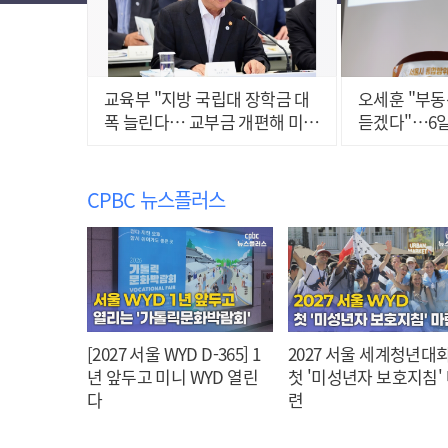
교육부 "지방 국립대 장학금 대
오세훈 "부동
폭 늘린다… 교부금 개편해 미래
듣겠다"…6일
인재 양성"
최
CPBC 뉴스플러스
[2027 서울 WYD D-365] 1
2027 서울 세계청년대회
년 앞두고 미니 WYD 열린
첫 '미성년자 보호지침'
다
련