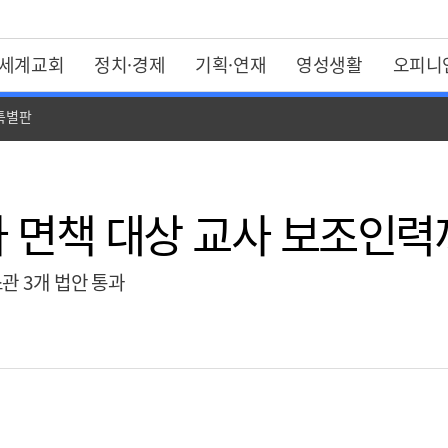
세계교회
정치·경제
기획·연재
영성생활
오피니
 특별판
 면책 대상 교사 보조인력
관 3개 법안 통과