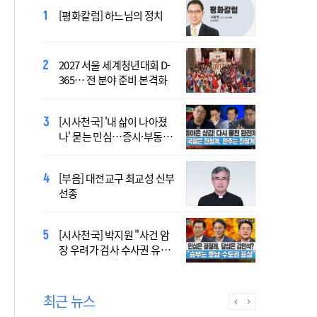
[시사천국] 알고 싶지 않은 폭
[평화칼럼] 하느님의 정치
염의 진실…올해가 가장 시
원한 여름?
2027 서울 세계청년대회 D-
[시사천국] 서미화 "시각장애
365… 전 분야 준비 본격화
여성 첫 최고위 도전…사회
적 약자 대변하겠다"
[시사천국] '내 삶이 나아졌
2027 서울 WYD 공식 주제가
나' 묻는 민심…증시·부동산
오늘 공개…한국인 곡 선정
·검찰개혁 후폭풍
[부음] 대전교구 최교성 신부
2027 서울 세계청년대회 주
선종
제가 공개…희망의 선율 울
린다
[시사천국] 홍춘욱 "단일종목 레버리지 ETF는
[시사천국] 박지원 "사건 암
없애는 게 맞다"
장 우려가 검사 수사권 유지
근거 될 수 없어"
최근 뉴스