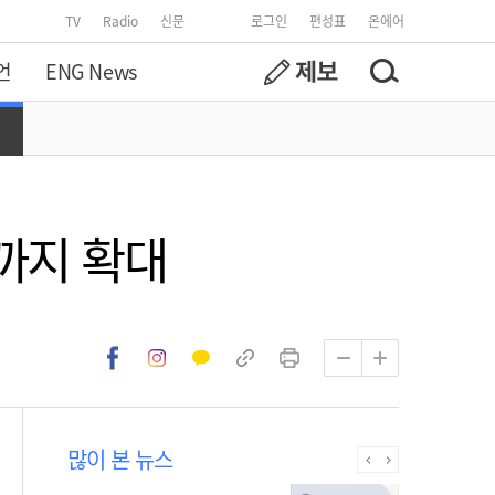
TV
Radio
신문
로그인
편성표
온에어
언
ENG News
까지 확대
많이 본 뉴스