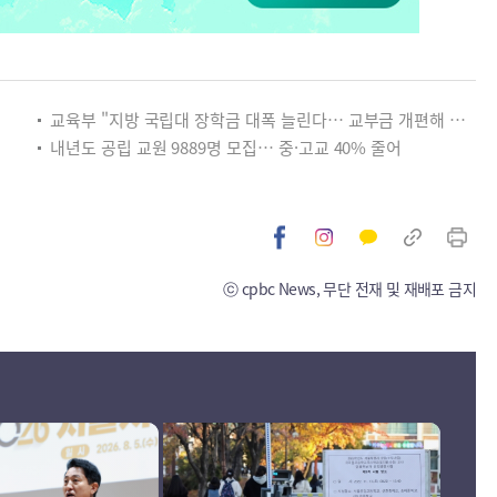
교육부 "지방 국립대 장학금 대폭 늘린다… 교부금 개편해 미래인재 양성"
내년도 공립 교원 9889명 모집… 중·고교 40% 줄어
ⓒ cpbc News, 무단 전재 및 재배포 금지