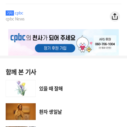
cpbc
기자
cpbc News
함께 본 기사
있을 때 잘해
환자 생일날