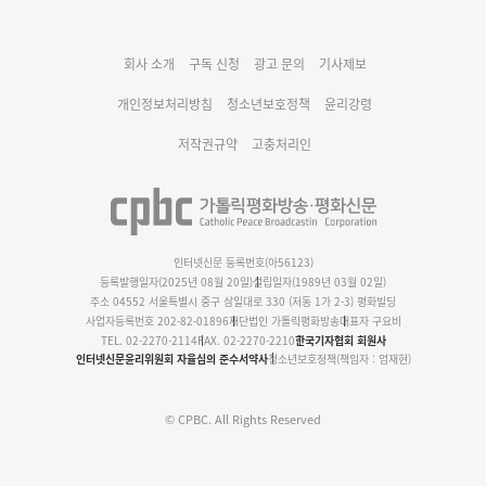
대구대교구 부교구장 김종강 시몬 주교 임명
회사 소개
구독 신청
광고 문의
기사제보
명동 미디어큐브 & 1898 미디어월 공모전 수상작 발표
개인정보처리방침
청소년보호정책
윤리강령
저작권규약
고충처리인
인터넷신문 등록번호(아56123)
등록발행일자(2025년 08월 20일)
설립일자(1989년 03월 02일)
주소 04552 서울특별시 중구 삼일대로 330 (저동 1가 2-3) 평화빌딩
사업자등록번호 202-82-01896
재단법인 가톨릭평화방송
대표자 구요비
TEL. 02-2270-2114
FAX. 02-2270-2210
한국기자협회 회원사
인터넷신문윤리위원회 자율심의 준수서약사
청소년보호정책(책임자 : 엄재현)
© CPBC. All Rights Reserved