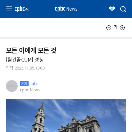
가
모든 이에게 모든 것
[월간꿈CUM] 경청
입력
2025.11.05.18:00
cpbc
기자
cpbc News