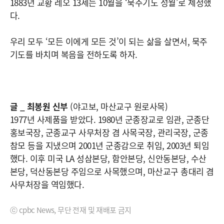
1883년 교황 레오 13세는 10월을 ‘묵주기도 성월’로 제정했
다.
우리 모두 ‘모든 이에게 모든 것’이 되는 삶을 살면서, 묵주
기도를 바치며 복음을 전하도록 하자.
글 _ 최봉원 신부
(야고보, 마산교구 원로사목)
1977년 사제품을 받았다. 1980년 군종장교로 임관, 군종단
홍보국장, 군종교구 사무처장 겸 사목국장, 관리국장, 군종
참모 등을 지냈으며 2001년 군종감으로 취임, 2003년 퇴임
했다. 이후 미국 LA 성삼본당, 함안본당, 신안동본당, 수산
본당, 덕산동본당 주임으로 사목했으며, 마산교구 총대리 겸
사무처장을 역임했다.
ⓒ cpbc News, 무단 전재 및 재배포 금지