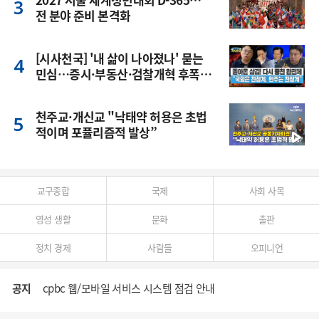
전 분야 준비 본격화
[시사천국] '내 삶이 나아졌나' 묻는
민심…증시·부동산·검찰개혁 후폭
풍
천주교·개신교 "낙태약 허용은 초법
적이며 포퓰리즘적 발상”
교구종합
국제
사회 사목
영성 생활
문화
출판
정치 경제
사람들
오피니언
공지
cpbc 웹/모바일 서비스 시스템 점검 안내