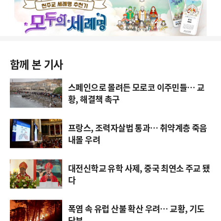
함께 본 기사
스페인으로 몰려든 모로코 이주민들… 교
황, 해결책 촉구
프랑스, 조력자살법 통과… 취약계층 죽음
내몰 우려
대전신학교 유학 사제, 중국 최연소 주교 됐
다
폭염 속 유럽 산불 확산 우려… 교황, 기도
당부