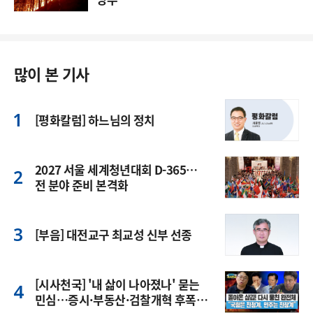
많이 본 기사
[평화칼럼] 하느님의 정치
2027 서울 세계청년대회 D-365…
전 분야 준비 본격화
[부음] 대전교구 최교성 신부 선종
[시사천국] '내 삶이 나아졌나' 묻는
민심…증시·부동산·검찰개혁 후폭