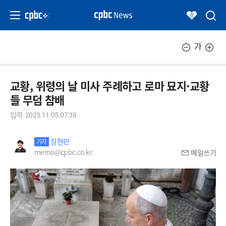
가
교황, 위령의 날 미사 주례하고 로마 묘지·교황
들 무덤 참배
입력
2025.11.05.07:38
장현민
기자
memo@cpbc.co.kr
메일쓰기