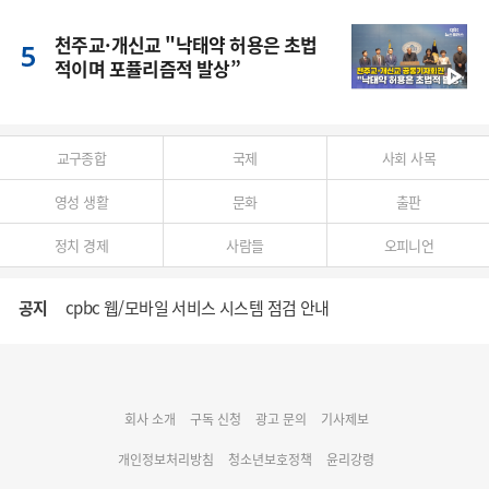
풍
천주교·개신교 "낙태약 허용은 초법
적이며 포퓰리즘적 발상”
교구종합
국제
사회 사목
영성 생활
문화
출판
정치 경제
사람들
오피니언
공지
cpbc 웹/모바일 서비스 시스템 점검 안내
대구대교구 부교구장 김종강 시몬 주교 임명
회사 소개
구독 신청
광고 문의
기사제보
명동 미디어큐브 & 1898 미디어월 공모전 수상작 발표
개인정보처리방침
청소년보호정책
윤리강령