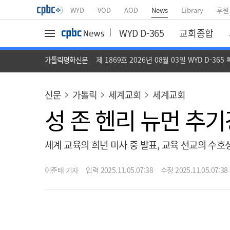
WYD
VOD
AOD
News
Library
후원
WYD D-365
교회종합
가톨릭평화신문
제 1869호 2026년 08월 03일 WYD D-365
신문
가톨릭
세계교회
세계교회
성 존 헨리 뉴먼 추기
세계 교육의 희년 미사 중 발표, 교육 선교의 수
이준태 기자
입력 2025.11.05.07:38
수정 2025.11.05.07:38