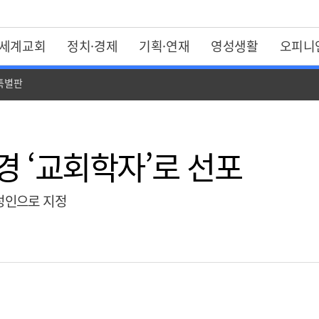
세계교회
정치·경제
기획·연재
영성생활
오피니
 특별판
경 ‘교회학자’로 선포
호성인으로 지정