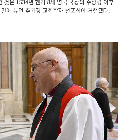
 것은 1534년 헨리 8세 영국 국왕의 수장령 이후
여 만에 뉴먼 추기경 교회학자 선포식이 거행됐다.