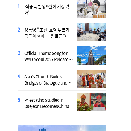
'식중독 발생 9월이 가장 많
北, 단거리 탄도미사일 발사
아'
침묵…관영매체 보도 없어
정동영 "'조선' 호명 부르기
역대 최대 전력수요 경신 우
공론화 후에"…원로들 "이름
려…기후부, 긴급 점검
불러야"
Official Theme Song for
李, 수도권 공급 대책 챙긴
WYD Seoul 2027 Released
다…오늘 부동산 점검 2차 회
Ahead of Global Youth
의
Gathering
Asia’s Church Builds
[시사천국] "사관학교 통합?
Bridges of Dialogue and
명분이 틀렸다"…40년 고수
Reconciliation, United
들의 직언
Through Synod
Priest Who Studied in
北, 북, 동해상으로 미상 발사
Daejeon Becomes China’s
체 발사…6월 25일 이후 42
Youngest Bishop
일만