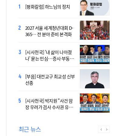
[시사천국] 서미화 "시각장애
[평화칼럼] 하느님의 정치
여성 첫 최고위 도전…사회
적 약자 대변하겠다"
[시사천국] 홍춘욱 "단일종목 레버리지 ETF는
2027 서울 세계청년대회 D-
없애는 게 맞다"
365… 전 분야 준비 본격화
[시사천국] 알고 싶지 않은 폭
[시사천국] '내 삶이 나아졌
염의 진실…올해가 가장 시
나' 묻는 민심…증시·부동산
원한 여름?
·검찰개혁 후폭풍
2027 서울 WYD 공식 주제가
[부음] 대전교구 최교성 신부
오늘 공개…한국인 곡 선정
선종
2027 서울 세계청년대회 주
[시사천국] 박지원 "사건 암
제가 공개…희망의 선율 울
장 우려가 검사 수사권 유지
린다
근거 될 수 없어"
최근 뉴스