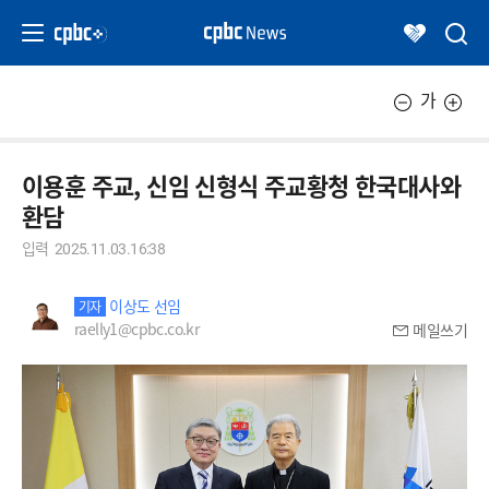
가
이용훈 주교, 신임 신형식 주교황청 한국대사와
환담
입력
2025.11.03.16:38
이상도 선임
기자
raelly1@cpbc.co.kr
메일쓰기