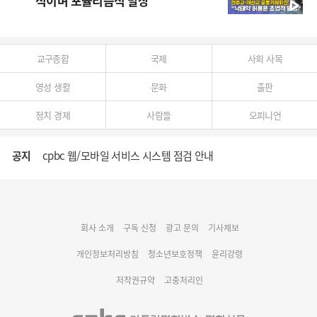
적이며 포퓰리즘적 발상”
교구종합
국제
사회 사목
영성 생활
문화
출판
정치 경제
사람들
오피니언
공지
cpbc 웹/모바일 서비스 시스템 점검 안내
대구대교구 부교구장 김종강 시몬 주교 임명
회사 소개
구독 신청
광고 문의
기사제보
명동 미디어큐브 & 1898 미디어월 공모전 수상작 발표
개인정보처리방침
청소년보호정책
윤리강령
저작권규약
고충처리인