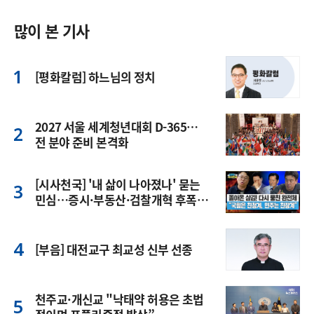
많이 본 기사
[평화칼럼] 하느님의 정치
2027 서울 세계청년대회 D-365…
전 분야 준비 본격화
[시사천국] '내 삶이 나아졌나' 묻는
민심…증시·부동산·검찰개혁 후폭
풍
[부음] 대전교구 최교성 신부 선종
천주교·개신교 "낙태약 허용은 초법