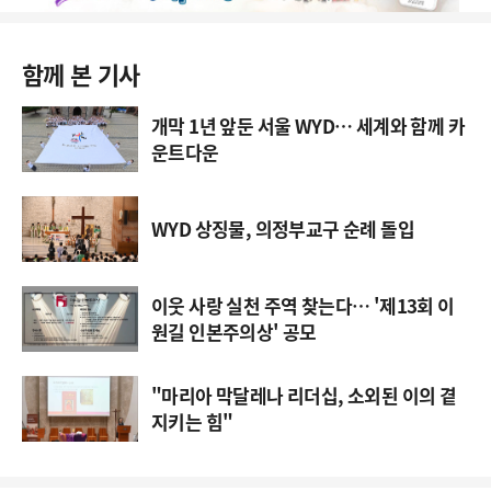
함께 본 기사
개막 1년 앞둔 서울 WYD… 세계와 함께 카
운트다운
WYD 상징물, 의정부교구 순례 돌입
이웃 사랑 실천 주역 찾는다… '제13회 이
원길 인본주의상' 공모
"마리아 막달레나 리더십, 소외된 이의 곁
지키는 힘"