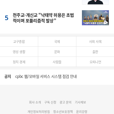
천주교·개신교 "낙태약 허용은 초법
적이며 포퓰리즘적 발상”
교구종합
국제
사회 사목
영성 생활
문화
출판
정치 경제
사람들
오피니언
공지
cpbc 웹/모바일 서비스 시스템 점검 안내
대구대교구 부교구장 김종강 시몬 주교 임명
회사 소개
구독 신청
광고 문의
기사제보
명동 미디어큐브 & 1898 미디어월 공모전 수상작 발표
개인정보처리방침
청소년보호정책
윤리강령