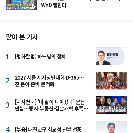
WYD 열린다
많이 본 기사
[평화칼럼] 하느님의 정치
2027 서울 세계청년대회 D-365…
전 분야 준비 본격화
[시사천국] '내 삶이 나아졌나' 묻는
민심…증시·부동산·검찰개혁 후폭
풍
[부음] 대전교구 최교성 신부 선종