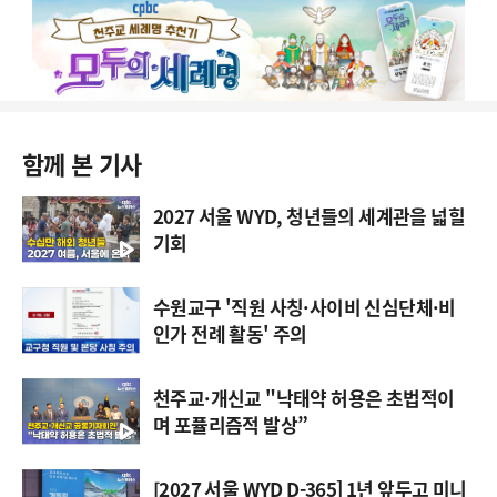
함께 본 기사
2027 서울 WYD, 청년들의 세계관을 넓힐
기회
수원교구 '직원 사칭·사이비 신심단체·비
인가 전례 활동' 주의
천주교·개신교 "낙태약 허용은 초법적이
며 포퓰리즘적 발상”
[2027 서울 WYD D-365] 1년 앞두고 미니