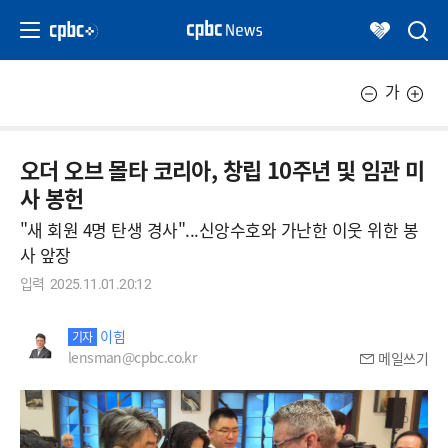
가
오더 오브 몰타 코리아, 창립 10주년 및 임관 미
사 봉헌
"새 회원 4명 탄생 경사"...신앙수호와 가난한 이웃 위한 봉
사 앞장
입력
2025.11.01.20:12
이힘
기자
lensman@cpbc.co.kr
메일쓰기