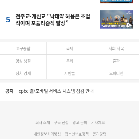
풍
천주교·개신교 "낙태약 허용은 초법
적이며 포퓰리즘적 발상”
교구종합
국제
사회 사목
영성 생활
문화
출판
정치 경제
사람들
오피니언
공지
cpbc 웹/모바일 서비스 시스템 점검 안내
대구대교구 부교구장 김종강 시몬 주교 임명
회사 소개
구독 신청
광고 문의
기사제보
명동 미디어큐브 & 1898 미디어월 공모전 수상작 발표
개인정보처리방침
청소년보호정책
윤리강령