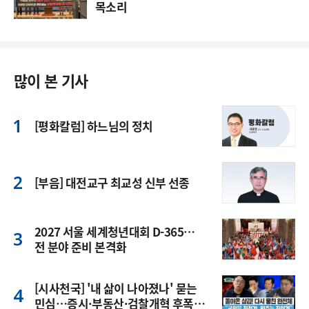
목소리
많이 본 기사
[평화칼럼] 하느님의 정치
[부음] 대전교구 최교성 신부 선종
2027 서울 세계청년대회 D-365…
전 분야 준비 본격화
[시사천국] '내 삶이 나아졌나' 묻는
민심…증시·부동산·검찰개혁 후폭