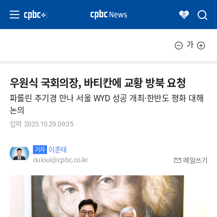
가
우원식 국회의장, 바티칸에 교황 방북 요청
파롤린 추기경 만나 서울 WYD 성공 개최·한반도 평화 대해
논의
입력
2025.10.29.09:35
이준태
기자
ouioui@cpbc.co.kr
메일쓰기