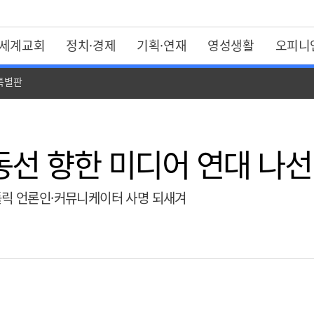
세계교회
정치·경제
기획·연재
영성생활
오피니
 특별판
동선 향한 미디어 연대 나
톨릭 언론인·커뮤니케이터 사명 되새겨