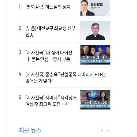
2027 서울 WYD 공식 주제가
[평화칼럼] 하느님의 정치
오늘 공개…한국인 곡 선정
[부음] 대전교구 최교성 신부
2027 서울 세계청년대회 주
선종
제가 공개…희망의 선율 울
린다
[시사천국] '내 삶이 나아졌
대전신학교 유학 사제, 중국
나' 묻는 민심…증시·부동산
최연소 주교 됐다
·검찰개혁 후폭풍
[시사천국] 홍춘욱 "단일종목 레버리지 ETF는
[시사천국] 서범수 '돌려차기'
없애는 게 맞다"
발언 파장…"사석에서도 안
될 말"
[시사천국] 서미화 "시각장애
433곡 뚫은 한국 청년의 노
여성 첫 최고위 도전…사회
래…2027 서울 WYD 공식 주
적 약자 대변하겠다"
제가로
최근 뉴스