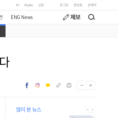
TV
Radio
신문
로그인
편성표
온에어
언
ENG News
선다
많이 본 뉴스