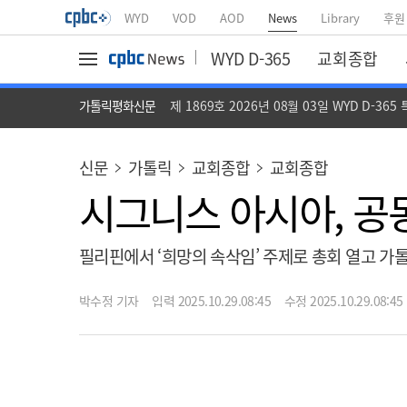
WYD
VOD
AOD
News
Library
후원
WYD D-365
교회종합
가톨릭평화신문
제 1869호 2026년 08월 03일 WYD D-365
신문
가톨릭
교회종합
교회종합
시그니스 아시아, 공
필리핀에서 ‘희망의 속삭임’ 주제로 총회 열고 가
박수정 기자
입력 2025.10.29.08:45
수정 2025.10.29.08:45