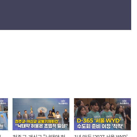
,
천주교·개신교 "낙태약 허
1년 앞둔 '2027 서울 WYD'