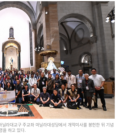
핀 마닐라대교구 주교좌 마닐라대성당에서 개막미사를 봉헌한 뒤 기념
영을 하고 있다.