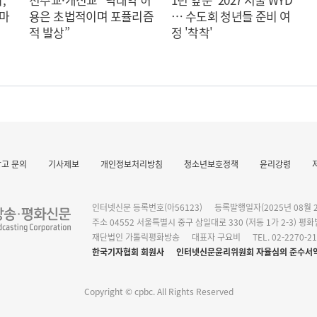
 마
용은 초법적이며 포퓰리즘
… 수도회 청년들 준비 여
적 발상”
정 '착착'
광고 문의
기사제보
개인정보처리방침
청소년보호정책
윤리강령
작 발표
인터넷신문 등록번호(아56123)
등록발행일자(2025년 08월 2
주소 04552 서울특별시 중구 삼일대로 330 (저동 1가 2-3) 평
재단법인 가톨릭평화방송
대표자 구요비
TEL. 02-2270-2
한국기자협회 회원사
인터넷신문윤리위원회 자율심의 준수서
Copyright © cpbc. All Rights Reserved