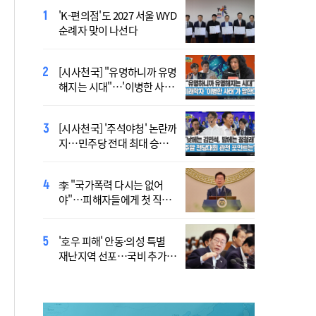
'K-편의점'도 2027 서울 WYD
폭염 '뉴 노멀' 시대..."한 단계
순례자 맞이 나선다
높은 수준의 폭염"
[시사천국] "유명하니까 유명
[사제인사] 안동교구, 10일
해지는 시대"…'이병한 사
부
태'가 말한다
[시사천국] '주석야청' 논란까
'식중독 발생 9월이 가장 많
지…민주당 전대 최대 승부
아'
처는 호남
李 "국가폭력 다시는 없어
정동영 "'조선' 호명 부르기
야"…피해자들에게 첫 직접
공론화 후에"…원로들 "이름
사과
불러야"
'호우 피해' 안동·의성 특별
Official Theme Song for
재난지역 선포…국비 추가
WYD Seoul 2027 Released
지원
Ahead of Global Youth
Gathering