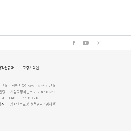
저작권규약
고충처리인
0일)
설립일자(1989년 03월 02일)
화빌딩
사업자등록번호 202-82-01896
114
FAX. 02-2270-2210
약사
청소년보호정책(책임자 : 엄재현)