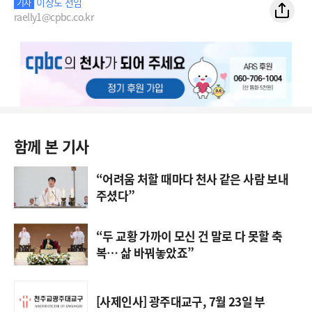
이상도 선임
기자
raelly1@cpbc.co.kr
함께 본 기사
“어려움 처할 때마다 천사 같은 사람 보내
주셨다”
“두 교황 가까이 모신 건 말로 다 못할 축
복… 삶 바꿔놓았죠”
[사제인사] 광주대교구, 7월 23일 부