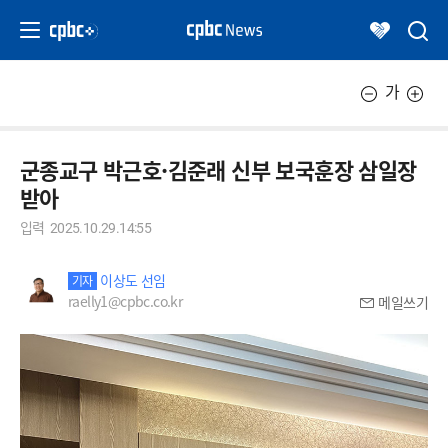
가
군종교구 박근호·김준래 신부 보국훈장 삼일장
받아
입력
2025.10.29.14:55
이상도 선임
기자
raelly1@cpbc.co.kr
메일쓰기