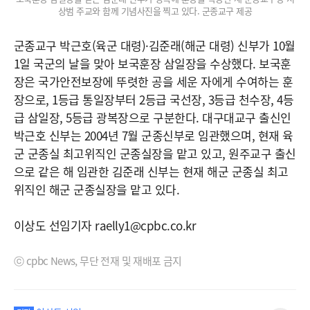
상범 주교와 함께 기념사진을 찍고 있다. 군종교구 제공
군종교구 박근호(육군 대령)·김준래(해군 대령) 신부가 10월
1일 국군의 날을 맞아 보국훈장 삼일장을 수상했다. 보국훈
장은 국가안전보장에 뚜렷한 공을 세운 자에게 수여하는 훈
장으로, 1등급 통일장부터 2등급 국선장, 3등급 천수장, 4등
급 삼일장, 5등급 광복장으로 구분한다. 대구대교구 출신인
박근호 신부는 2004년 7월 군종신부로 임관했으며, 현재 육
군 군종실 최고위직인 군종실장을 맡고 있고, 원주교구 출신
으로 같은 해 임관한 김준래 신부는 현재 해군 군종실 최고
위직인 해군 군종실장을 맡고 있다.
이상도 선임기자 raelly1@cpbc.co.kr
ⓒ cpbc News, 무단 전재 및 재배포 금지