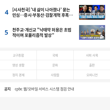
[시사천국] '내 삶이 나아졌나' 묻는
민심…증시·부동산·검찰개혁 후폭
풍
천주교·개신교 "낙태약 허용은 초법
적이며 포퓰리즘적 발상”
교구종합
국제
사회 사목
영성 생활
문화
출판
정치 경제
사람들
오피니언
공지
cpbc 웹/모바일 서비스 시스템 점검 안내
대구대교구 부교구장 김종강 시몬 주교 임명