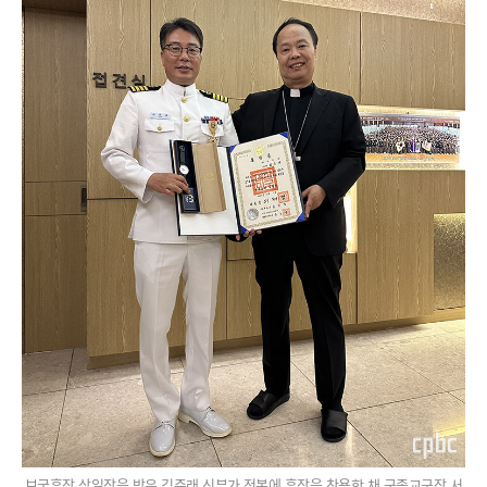
보국훈장 삼일장을 받은 김준래 신부가 정복에 훈장을 착용한 채 군종교구장 서