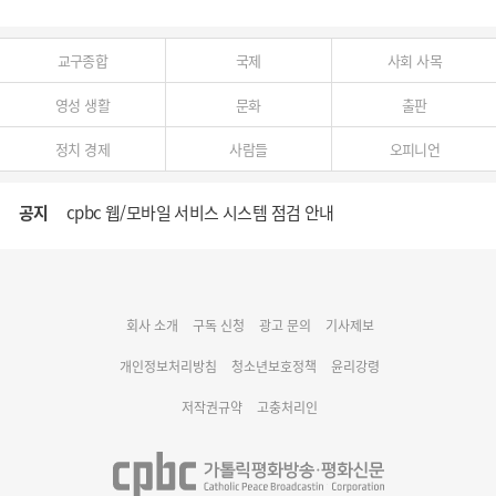
교구종합
국제
사회 사목
영성 생활
문화
출판
정치 경제
사람들
오피니언
공지
cpbc 웹/모바일 서비스 시스템 점검 안내
대구대교구 부교구장 김종강 시몬 주교 임명
회사 소개
구독 신청
광고 문의
기사제보
명동 미디어큐브 & 1898 미디어월 공모전 수상작 발표
개인정보처리방침
청소년보호정책
윤리강령
저작권규약
고충처리인