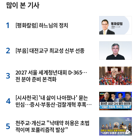
많이 본 기사
[평화칼럼] 하느님의 정치
[부음] 대전교구 최교성 신부 선종
2027 서울 세계청년대회 D-365…
전 분야 준비 본격화
[시사천국] '내 삶이 나아졌나' 묻는
민심…증시·부동산·검찰개혁 후폭
풍
천주교·개신교 "낙태약 허용은 초법
적이며 포퓰리즘적 발상”