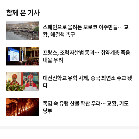
함께 본 기사
스페인으로 몰려든 모로코 이주민들… 교
황, 해결책 촉구
프랑스, 조력자살법 통과… 취약계층 죽음
내몰 우려
대전신학교 유학 사제, 중국 최연소 주교 됐
다
폭염 속 유럽 산불 확산 우려… 교황, 기도
당부