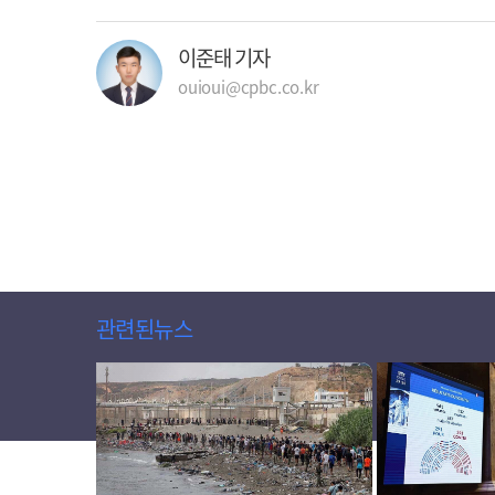
이준태 기자
ouioui@cpbc.co.kr
관련된뉴스