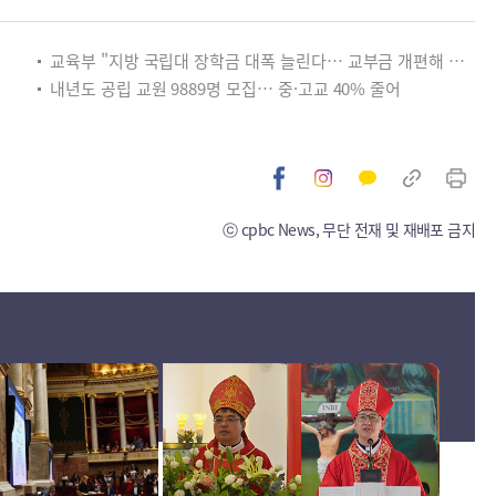
교육부 "지방 국립대 장학금 대폭 늘린다… 교부금 개편해 미래인재 양성"
내년도 공립 교원 9889명 모집… 중·고교 40% 줄어
ⓒ cpbc News, 무단 전재 및 재배포 금지