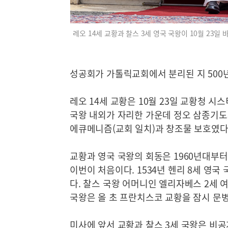
레오 14세 교황과 찰스 3세 영국 국왕이 10월 23일
성공회가 가톨릭교회에서 분리된 지 500년
레오 14세 교황은 10월 23일 교황청 
국왕 내외가 자리한 가운데 정오 삼종기도
에큐메니즘(교회 일치)과 창조물 보호였다
교황과 영국 국왕의 회동은 1960년대부터
이번이 처음이다. 1534년 헨리 8세 영
다. 찰스 국왕 어머니인 엘리자베스 2세 여
국왕은 올 초 프란치스코 교황을 잠시 문
미사에 앞서 교황과 찰스 3세 국왕은 비공