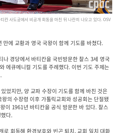
 바티칸 사도궁에서 비공개 회동을 마친 뒤 나란히 나오고 있다. OSV
 만에 교황과 영국 국왕이 함께 기도를 바쳤다.
시스티나 경당에서 바티칸을 국빈방문한 찰스 3세 영국
와 에큐메니컬 기도를 주례했다. 이번 기도 주제는
.
 있었지만, 양 교파 수장이 기도를 함께 바친 것은
국 국왕의 수장령 이후 가톨릭교회와 성공회는 단절됐
왕이 1961년 바티칸을 공식 방문한 바 있다. 찰스
병했다.
개로 회동해 환경보호와 빈곤 퇴치, 교회 일치 대화