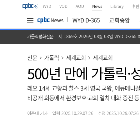
WYD
VOD
AOD
News
Library
후원
WYD D-365
교회종합
가톨릭평화신문
제 1869호 2026년 08월 03일 WYD D-365
신문
가톨릭
세계교회
세계교회
500년 만에 가톨릭·
레오 14세 교황과 찰스 3세 영국 국왕, 에큐메니
비공개 회동에서 환경보호·교회 일치 대화 증진 등
이준태 기자
입력 2025.10.29.07:26
수정 2025.10.29.07:26