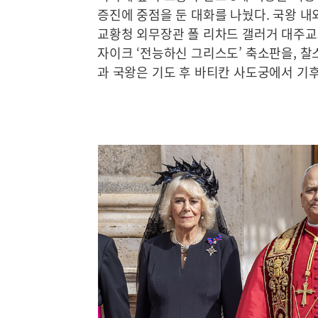
증진에 중점을 둔 대화를 나눴다. 국왕 
교황청 외무장관 폴 리차드 갤러거 대주교
자이크 ‘전능하신 그리스도’ 축소판을, 찰
과 국왕은 기도 후 바티칸 사도궁에서 기