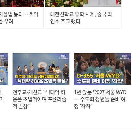
자살법 통과… 취약
대전신학교 유학 사제, 중국 최
몰 우려
연소 주교 됐다
,
천주교·개신교 "낙태약 허
1년 앞둔 '2027 서울 WYD'
 마
용은 초법적이며 포퓰리즘
… 수도회 청년들 준비 여
적 발상”
정 '착착'