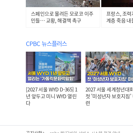
스페인으로 몰려든 모로코 이주
프랑스, 조력
민들… 교황, 해결책 촉구
계층 죽음 내
CPBC 뉴스플러스
[2027 서울 WYD D-365] 1
2027 서울 세계청년대회
년 앞두고 미니 WYD 열린
첫 '미성년자 보호지침'
다
련
cpbc 웹/모바일 서비스 시스템 점검 안내
공지사항