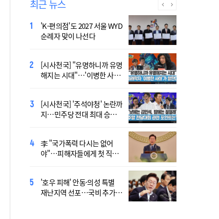
최근 뉴스
'K-편의점'도 2027 서울 WYD
폭염 '뉴 노멀' 시대..."한 단계
순례자 맞이 나선다
높은 수준의 폭염"
[시사천국] "유명하니까 유명
[사제인사] 안동교구, 10일
해지는 시대"…'이병한 사
부
태'가 말한다
[시사천국] '주석야청' 논란까
'식중독 발생 9월이 가장 많
지…민주당 전대 최대 승부
아'
처는 호남
李 "국가폭력 다시는 없어
정동영 "'조선' 호명 부르기
야"…피해자들에게 첫 직접
공론화 후에"…원로들 "이름
사과
불러야"
'호우 피해' 안동·의성 특별
Official Theme Song for
재난지역 선포…국비 추가
WYD Seoul 2027 Released
지원
Ahead of Global Youth
Gathering