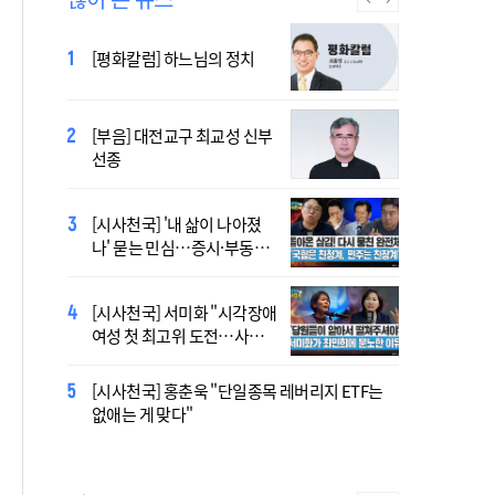
2027 서울 WYD 공식 주제가
[평화칼럼] 하느님의 정치
오늘 공개…한국인 곡 선정
[부음] 대전교구 최교성 신부
2027 서울 세계청년대회 주
선종
제가 공개…희망의 선율 울
린다
[시사천국] '내 삶이 나아졌
대전신학교 유학 사제, 중국
나' 묻는 민심…증시·부동산
최연소 주교 됐다
·검찰개혁 후폭풍
[시사천국] 서미화 "시각장애
[시사천국] 서범수 '돌려차기'
여성 첫 최고위 도전…사회
발언 파장…"사석에서도 안
적 약자 대변하겠다"
될 말"
[시사천국] 홍춘욱 "단일종목 레버리지 ETF는
[사제인사] 인천교구 8월 11
없애는 게 맞다"
일·7월 30일 부