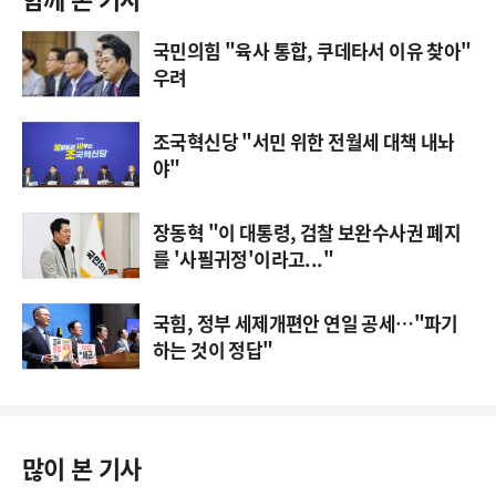
국민의힘 "육사 통합, 쿠데타서 이유 찾아"
우려
조국혁신당 "서민 위한 전월세 대책 내놔
야"
장동혁 "이 대통령, 검찰 보완수사권 폐지
를 '사필귀정'이라고..."
국힘, 정부 세제개편안 연일 공세…"파기
하는 것이 정답"
많이 본 기사