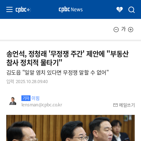
가
송언석, 정청래 '무정쟁 주간' 제안에 "부동산
참사 정치적 물타기"
김도읍 "일말 염치 있다면 무정쟁 말할 수 없어"
입력
2025.10.28.09:40
이힘
기자
lensman@cpbc.co.kr
메일쓰기