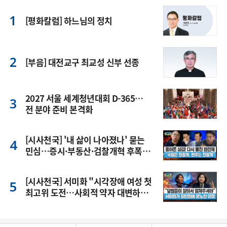
[평화칼럼] 하느님의 정치
[부음] 대전교구 최교성 신부 선종
2027 서울 세계청년대회 D-365…
전 분야 준비 본격화
[시사천국] '내 삶이 나아졌나' 묻는
민심…증시·부동산·검찰개혁 후폭
풍
[시사천국] 서미화 "시각장애 여성 첫
최고위 도전…사회적 약자 대변하겠
다"