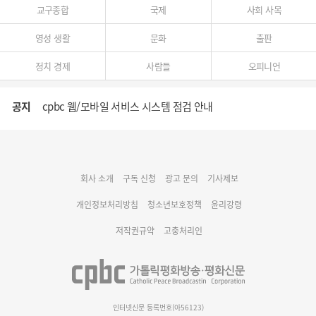
교구종합
국제
사회 사목
영성 생활
문화
출판
정치 경제
사람들
오피니언
공지
cpbc 웹/모바일 서비스 시스템 점검 안내
대구대교구 부교구장 김종강 시몬 주교 임명
회사 소개
구독 신청
광고 문의
기사제보
명동 미디어큐브 & 1898 미디어월 공모전 수상작 발표
개인정보처리방침
청소년보호정책
윤리강령
저작권규약
고충처리인
인터넷신문 등록번호(아56123)