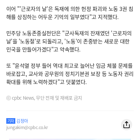
이어 "'근로자의 날'은 독재에 의한 헌정 파괴와 노동 3권 침
해를 상징하는 어두운 기억의 일부였다"고 지적했다.
민주당 노동존중실천단은 "군사독재의 잔재였던 '근로자의
날'을 '노동절'로 되돌리고, '노동'이 존중받는 새로운 대한
민국을 만들어가겠다"고 약속했다.
또 "윤석열 정부 들어 역대 최고로 늘어난 임금 체불 문제를
바로잡고, 교사와 공무원의 정치기본권 보장 등 노동자 권리
확대를 위해 노력하겠다"고 덧붙였다.
ⓒ cpbc News, 무단 전재 및 재배포 금지
김정아
기자
jungakim@cpbc.co.kr