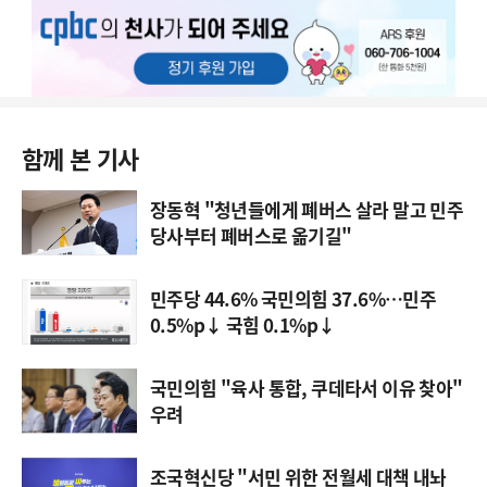
함께 본 기사
장동혁 "청년들에게 폐버스 살라 말고 민주
당사부터 폐버스로 옮기길"
민주당 44.6% 국민의힘 37.6%…민주
0.5%p↓ 국힘 0.1%p↓
국민의힘 "육사 통합, 쿠데타서 이유 찾아"
우려
조국혁신당 "서민 위한 전월세 대책 내놔