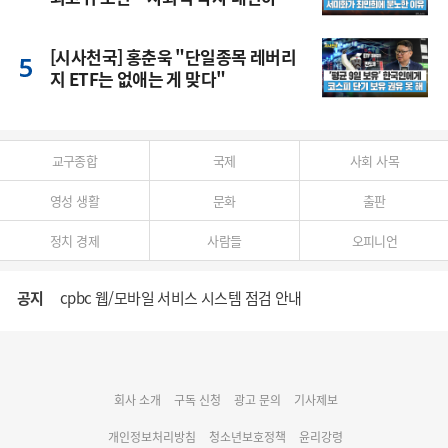
다"
[시사천국] 홍춘욱 "단일종목 레버리
지 ETF는 없애는 게 맞다"
교구종합
국제
사회 사목
영성 생활
문화
출판
정치 경제
사람들
오피니언
공지
cpbc 웹/모바일 서비스 시스템 점검 안내
대구대교구 부교구장 김종강 시몬 주교 임명
회사 소개
구독 신청
광고 문의
기사제보
명동 미디어큐브 & 1898 미디어월 공모전 수상작 발표
개인정보처리방침
청소년보호정책
윤리강령