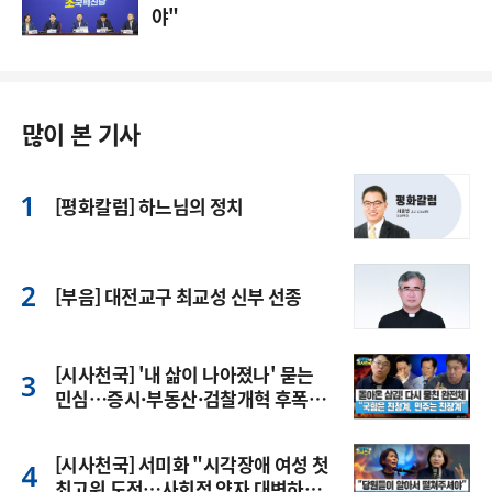
야"
많이 본 기사
[평화칼럼] 하느님의 정치
[부음] 대전교구 최교성 신부 선종
[시사천국] '내 삶이 나아졌나' 묻는
민심…증시·부동산·검찰개혁 후폭
풍
[시사천국] 서미화 "시각장애 여성 첫
최고위 도전…사회적 약자 대변하겠