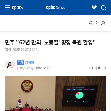
가
민주 "62년 만의 '노동절' 명칭 복원 환영"
입력
2025.10.27.16:11
김정아
기자
jungakim@cpbc.co.kr
메일쓰기