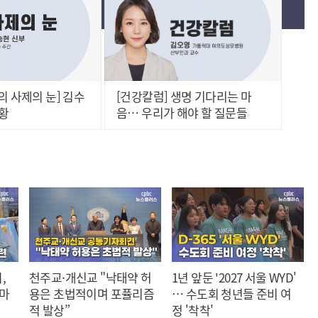
의 사제의 눈] 김수
[건강칼럼] 생명 기다리는 마
 황
음… 우리가 해야 할 질문들
,
천주교·개신교 "낙태약 허
1년 앞둔 '2027 서울 WYD'
 마
용은 초법적이며 포퓰리즘
… 수도회 청년들 준비 여
적 발상”
정 '착착'