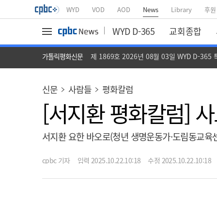
WYD
VOD
AOD
News
Library
후원
WYD D-365
교회종합
가톨릭평화신문
제 1869호 2026년 08월 03일 WYD D-365
신문
사람들
평화칼럼
[서지환 평화칼럼] 
서지환 요한 바오로(청년 생명운동가·도림동교육센
cpbc 기자
입력 2025.10.22.10:18
수정 2025.10.22.10:18