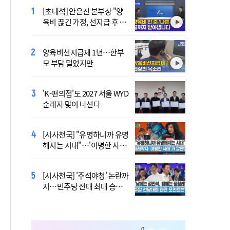
[초대석] 안은진 본부장 "양
李 "국가폭력 다시는 없어
육비 끊긴 가정, 선지급 후 아
야"…피해자들에게 첫 직접
이 치료도 재개"
사과
양육비선지급제 1년…한부
'호우 피해' 안동·의성 특별
모 부담 덜었지만
재난지역 선포…국비 추가
지원
'K-편의점'도 2027 서울 WYD
폭염 '뉴 노멀' 시대…"한 단
순례자 맞이 나선다
계 높은 수준의 폭염"
[시사천국] "유명하니까 유명
[사제인사] 안동교구, 10일
해지는 시대"…'이병한 사
부
태'가 말한다
[시사천국] '주석야청' 논란까
'식중독 발생 9월이 가장 많
지…민주당 전대 최대 승부
아'
처는 호남