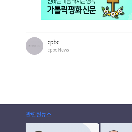
cpbc
cpbc News
관련된뉴스