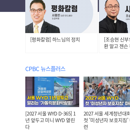
[평화칼럼] 하느님의 정치
[조승현 신부
환 말고 젠슨
CPBC 뉴스플러스
[2027 서울 WYD D-365] 1
2027 서울 세계청년대회
년 앞두고 미니 WYD 열린
첫 '미성년자 보호지침'
다
련