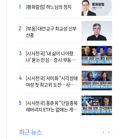
2027 서울 WYD 공식 주제가
[평화칼럼] 하느님의 정치
오늘 공개…한국인 곡 선정
[부음] 대전교구 최교성 신부
2027 서울 세계청년대회 주
선종
제가 공개…희망의 선율 울
린다
[시사천국] '내 삶이 나아졌
대전신학교 유학 사제, 중국
나' 묻는 민심…증시·부동산
최연소 주교 됐다
·검찰개혁 후폭풍
[시사천국] 서미화 "시각장애
433곡 뚫은 한국 청년의 노
여성 첫 최고위 도전…사회
래…2027 서울 WYD 공식 주
적 약자 대변하겠다"
제가로
[시사천국] 홍춘욱 "단일종목
[시사천국] 서범수 '돌려차기'
레버리지 ETF는 없애는 게 맞
발언 파장…"사석에서도 안
다"
될 말"
최근 뉴스