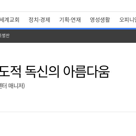
세계교회
정치·경제
기획·연재
영성생활
오피니
 특별판
사도적 독신의 아름다움
터 매니저)