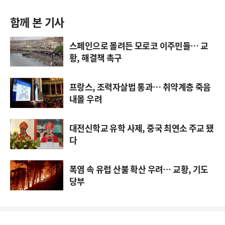
함께 본 기사
스페인으로 몰려든 모로코 이주민들… 교
황, 해결책 촉구
프랑스, 조력자살법 통과… 취약계층 죽음
내몰 우려
대전신학교 유학 사제, 중국 최연소 주교 됐
다
폭염 속 유럽 산불 확산 우려… 교황, 기도
당부