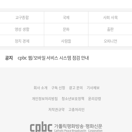
교구종합
국제
사회 사목
영성 생활
문화
출판
정치 경제
사람들
오피니언
공지
cpbc 웹/모바일 서비스 시스템 점검 안내
대구대교구 부교구장 김종강 시몬 주교 임명
회사 소개
구독 신청
광고 문의
기사제보
명동 미디어큐브 & 1898 미디어월 공모전 수상작 발표
개인정보처리방침
청소년보호정책
윤리강령
저작권규약
고충처리인