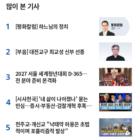
많이 본 기사
[평화칼럼] 하느님의 정치
[부음] 대전교구 최교성 신부 선종
2027 서울 세계청년대회 D-365…
전 분야 준비 본격화
[시사천국] '내 삶이 나아졌나' 묻는
민심…증시·부동산·검찰개혁 후폭
풍
천주교·개신교 "낙태약 허용은 초법
적이며 포퓰리즘적 발상”