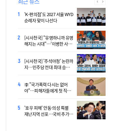
최근 뉴스
'K-편의점'도 2027 서울 WYD
폭염 '뉴 노멀' 시대..."한 단계
순례자 맞이 나선다
높은 수준의 폭염"
[시사천국] "유명하니까 유명
[사제인사] 안동교구, 10일
해지는 시대"…'이병한 사
부
태'가 말한다
[시사천국] '주석야청' 논란까
'식중독 발생 9월이 가장 많
지…민주당 전대 최대 승부
아'
처는 호남
李 "국가폭력 다시는 없어
정동영 "'조선' 호명 부르기
야"…피해자들에게 첫 직접
공론화 후에"…원로들 "이름
사과
불러야"
'호우 피해' 안동·의성 특별
Official Theme Song for
재난지역 선포…국비 추가
WYD Seoul 2027 Released
지원
Ahead of Global Youth
Gathering