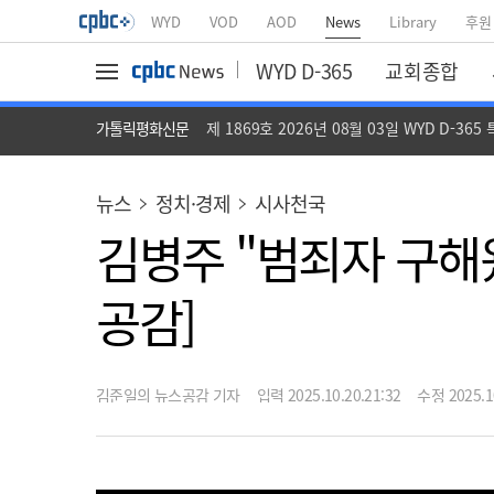
WYD
VOD
AOD
News
Library
후원
WYD D-365
교회종합
가톨릭평화신문
제 1869호 2026년 08월 03일 WYD D-365
뉴스
정치·경제
시사천국
김병주 "범죄자 구해
공감]
김준일의 뉴스공감 기자
입력 2025.10.20.21:32
수정 2025.10