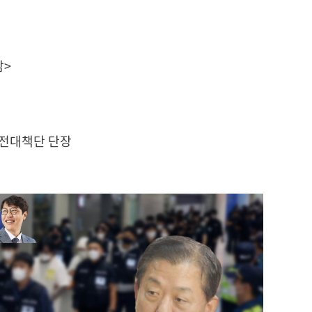
감>
안전대책단 단장