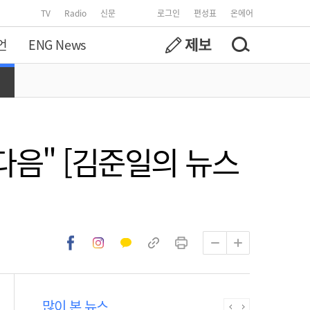
TV
Radio
신문
로그인
편성표
온에어
언
ENG News
다음" [김준일의 뉴스
많이 본 뉴스