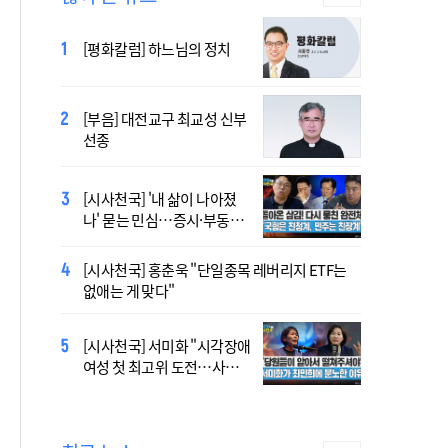
2027 서울 WYD 공식 주제가
[평화칼럼] 하느님의 정치
오늘 공개…한국인 곡 선정
[부음] 대전교구 최교성 신부
2027 서울 세계청년대회 주
선종
제가 공개…희망의 선율 울
린다
[시사천국] '내 삶이 나아졌
대전신학교 유학 사제, 중국
나' 묻는 민심…증시·부동산
최연소 주교 됐다
·검찰개혁 후폭풍
[시사천국] 홍춘욱 "단일종목 레버리지 ETF는
[시사천국] 서범수 '돌려차기'
없애는 게 맞다"
발언 파장…"사석에서도 안
될 말"
[시사천국] 서미화 "시각장애
433곡 뚫은 한국 청년의 노
여성 첫 최고위 도전…사회
래…2027 서울 WYD 공식 주
적 약자 대변하겠다"
제가로