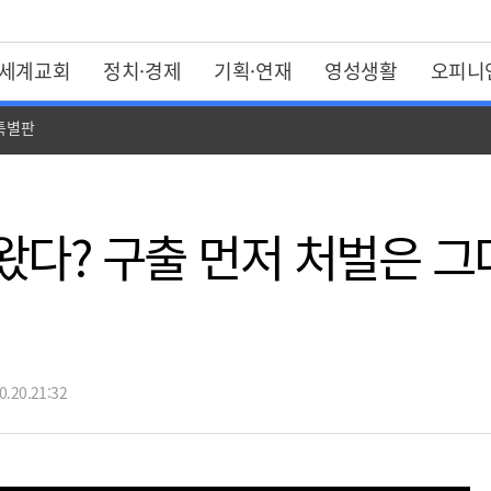
세계교회
정치·경제
기획·연재
영성생활
오피니
 특별판
왔다? 구출 먼저 처벌은 그
.20.21:32