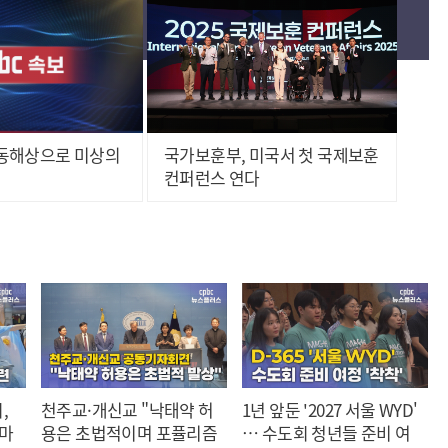
, 동해상으로 미상의
국가보훈부, 미국서 첫 국제보훈
컨퍼런스 연다
,
천주교·개신교 "낙태약 허
1년 앞둔 '2027 서울 WYD'
 마
용은 초법적이며 포퓰리즘
… 수도회 청년들 준비 여