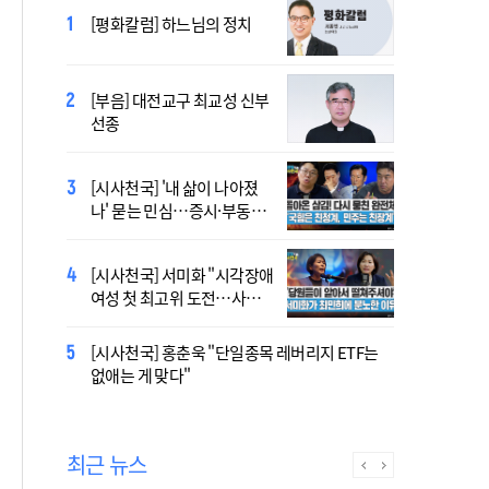
2027 서울 WYD 공식 주제가
[평화칼럼] 하느님의 정치
오늘 공개…한국인 곡 선정
[부음] 대전교구 최교성 신부
2027 서울 세계청년대회 주
선종
제가 공개…희망의 선율 울
린다
[시사천국] '내 삶이 나아졌
대전신학교 유학 사제, 중국
나' 묻는 민심…증시·부동산
최연소 주교 됐다
·검찰개혁 후폭풍
[시사천국] 서미화 "시각장애
433곡 뚫은 한국 청년의 노
여성 첫 최고위 도전…사회
래…2027 서울 WYD 공식 주
적 약자 대변하겠다"
제가로
[시사천국] 홍춘욱 "단일종목 레버리지 ETF는
[시사천국] 서범수 '돌려차기'
없애는 게 맞다"
발언 파장…"사석에서도 안
될 말"
최근 뉴스