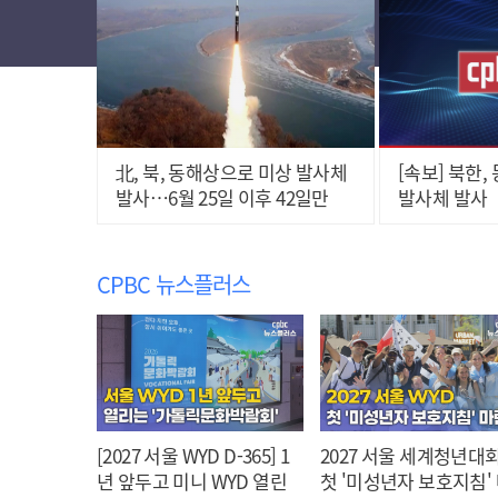
北, 북, 동해상으로 미상 발사체
[속보] 북한
발사…6월 25일 이후 42일만
발사체 발사
CPBC 뉴스플러스
[2027 서울 WYD D-365] 1
2027 서울 세계청년대회
년 앞두고 미니 WYD 열린
첫 '미성년자 보호지침'