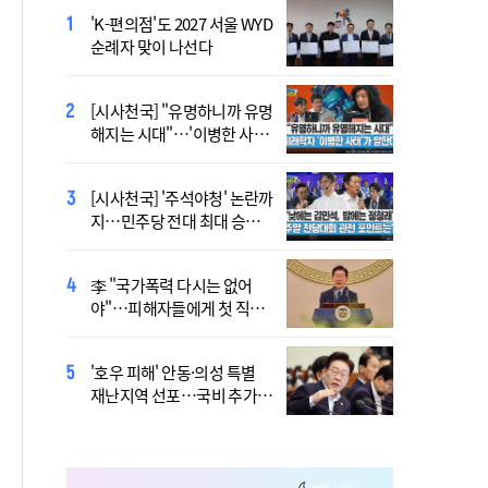
'K-편의점'도 2027 서울 WYD
폭염 '뉴 노멀' 시대..."한 단계
순례자 맞이 나선다
높은 수준의 폭염"
[시사천국] "유명하니까 유명
[사제인사] 안동교구, 10일
해지는 시대"…'이병한 사
부
태'가 말한다
[시사천국] '주석야청' 논란까
'식중독 발생 9월이 가장 많
지…민주당 전대 최대 승부
아'
처는 호남
李 "국가폭력 다시는 없어
정동영 "'조선' 호명 부르기
야"…피해자들에게 첫 직접
공론화 후에"…원로들 "이름
사과
불러야"
'호우 피해' 안동·의성 특별
Official Theme Song for
재난지역 선포…국비 추가
WYD Seoul 2027 Released
지원
Ahead of Global Youth
Gathering