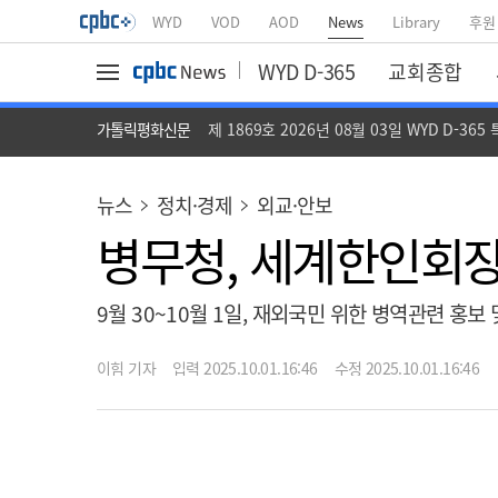
WYD
VOD
AOD
News
Library
후원
WYD D-365
교회종합
가톨릭평화신문
제 1869호 2026년 08월 03일 WYD D-365
뉴스
정치·경제
외교·안보
병무청, 세계한인회
9월 30~10월 1일, 재외국민 위한 병역관련 홍보 
이힘 기자
입력 2025.10.01.16:46
수정 2025.10.01.16:46