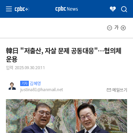
가
韓日 "저출산, 자살 문제 공동대응"…협의체
운용
입력
2025.09.30.20:11
김혜영
기자
justina81@hanmail.net
메일쓰기