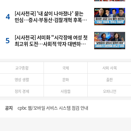
[시사천국] '내 삶이 나아졌나' 묻는
민심…증시·부동산·검찰개혁 후폭
풍
[시사천국] 서미화 "시각장애 여성 첫
최고위 도전…사회적 약자 대변하겠
다"
교구종합
국제
사회 사목
영성 생활
문화
출판
정치 경제
사람들
오피니언
공지
cpbc 웹/모바일 서비스 시스템 점검 안내
대구대교구 부교구장 김종강 시몬 주교 임명