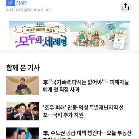
김혜영
기자
justina81@hanmail.net
함께 본 기사
李 "국가폭력 다시는 없어야"…피해자들
에게 첫 직접 사과
'호우 피해' 안동·의성 특별재난지역 선
포…국비 추가 지원
李, 수도권 공급 대책 챙긴다…오늘 부동산