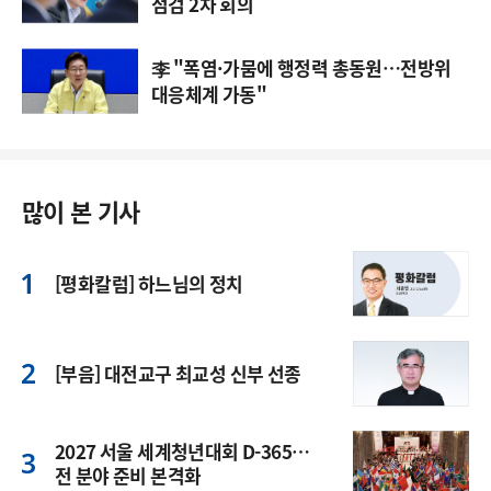
점검 2차 회의
李 "폭염·가뭄에 행정력 총동원…전방위
대응체계 가동"
많이 본 기사
[평화칼럼] 하느님의 정치
[부음] 대전교구 최교성 신부 선종
2027 서울 세계청년대회 D-365…
전 분야 준비 본격화