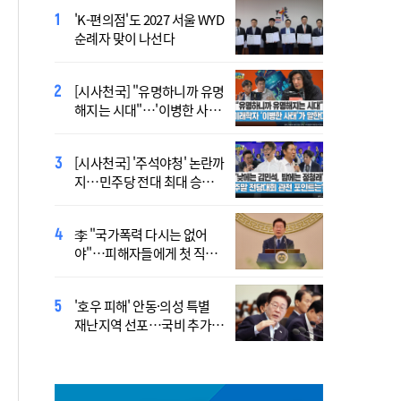
'K-편의점'도 2027 서울 WYD
폭염 '뉴 노멀' 시대…"한 단
순례자 맞이 나선다
계 높은 수준의 폭염"
[시사천국] "유명하니까 유명
[사제인사] 안동교구, 10일
해지는 시대"…'이병한 사
부
태'가 말한다
[시사천국] '주석야청' 논란까
'식중독 발생 9월이 가장 많
지…민주당 전대 최대 승부
아'
처는 호남
李 "국가폭력 다시는 없어
정동영 "'조선' 호명 부르기
야"…피해자들에게 첫 직접
공론화 후에"…원로들 "이름
사과
불러야"
'호우 피해' 안동·의성 특별
Official Theme Song for
재난지역 선포…국비 추가
WYD Seoul 2027 Released
지원
Ahead of Global Youth
Gathering