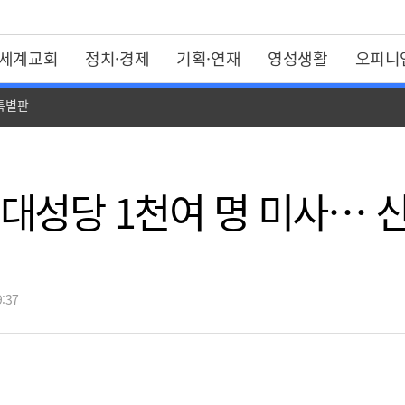
세계교회
정치·경제
기획·연재
영성생활
오피니
 특별판
무대성당 1천여 명 미사… 
:37