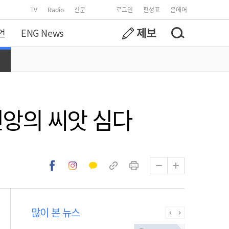
TV
Radio
신문
로그인
편성표
온에어
언
ENG News
신앙의 씨앗 심다
많이 본 뉴스