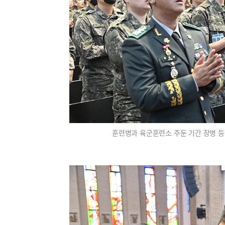
훈련병과 육군훈련소 주둔 기간 장병 등