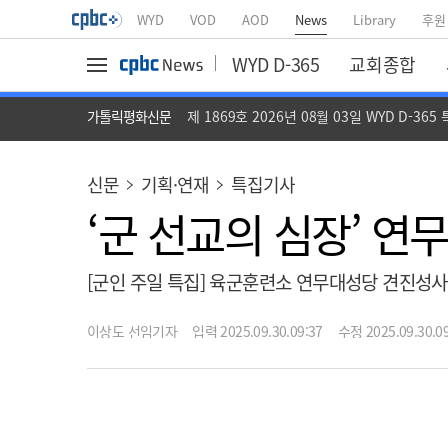
WYD
VOD
AOD
News
Library
후원
WYD D-365
교회종합
가톨릭평화신문
제 1869호 2026년 08월 03일 WYD D-365
신문
기획·연재
특집기사
‘군 선교의 심장’ 연
[군인 주일 특집] 육군훈련소 연무대성당 견진성사
이상도 선임기자
입력 2025.09.30.09:37
수정 2025.09.30.09