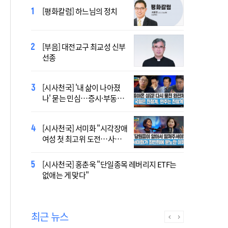
2027 서울 WYD 공식 주제가
[평화칼럼] 하느님의 정치
오늘 공개…한국인 곡 선정
[부음] 대전교구 최교성 신부
2027 서울 세계청년대회 주
선종
제가 공개…희망의 선율 울
린다
[시사천국] '내 삶이 나아졌
대전신학교 유학 사제, 중국
나' 묻는 민심…증시·부동산
최연소 주교 됐다
·검찰개혁 후폭풍
[시사천국] 서미화 "시각장애
433곡 뚫은 한국 청년의 노
여성 첫 최고위 도전…사회
래…2027 서울 WYD 공식 주
적 약자 대변하겠다"
제가로
[시사천국] 홍춘욱 "단일종목 레버리지 ETF는
[시사천국] 서범수 '돌려차기'
없애는 게 맞다"
발언 파장…"사석에서도 안
될 말"
최근 뉴스