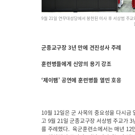
9월 21일 연무대성당에서 봉헌된 미사 후 서상범 주교
군종교구장 3년 만에 견진성사 주례
훈련병들에게 신앙의 용기 강조
‘제이팸’ 공연에 훈련병들 열띤 호응
10월 12일은 군 사목의 중요성을 다시금 
고 9월 21일 군종교구장 서상범 주교가 
를 주례했다. 육군훈련소에서는 매년 12만