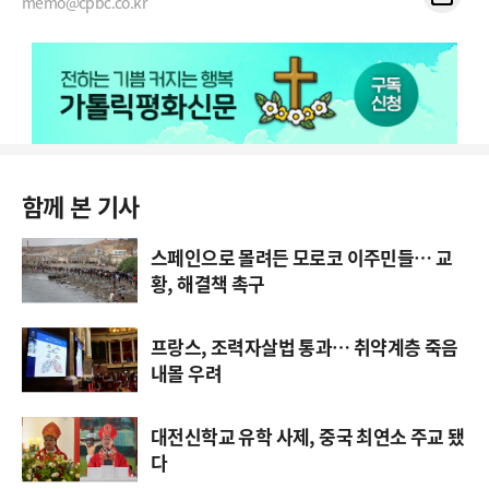
memo@cpbc.co.kr
함께 본 기사
스페인으로 몰려든 모로코 이주민들… 교
황, 해결책 촉구
프랑스, 조력자살법 통과… 취약계층 죽음
내몰 우려
대전신학교 유학 사제, 중국 최연소 주교 됐
다