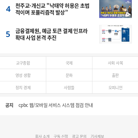
천주교·개신교 "낙태약 허용은 초법
적이며 포퓰리즘적 발상”
금융결제원, 예금 토큰 결제 인프라
확대 사업 본격 추진
교구종합
국제
사회 사목
영성 생활
문화
출판
정치 경제
사람들
오피니언
공지
cpbc 웹/모바일 서비스 시스템 점검 안내
대구대교구 부교구장 김종강 시몬 주교 임명
회사 소개
구독 신청
광고 문의
기사제보