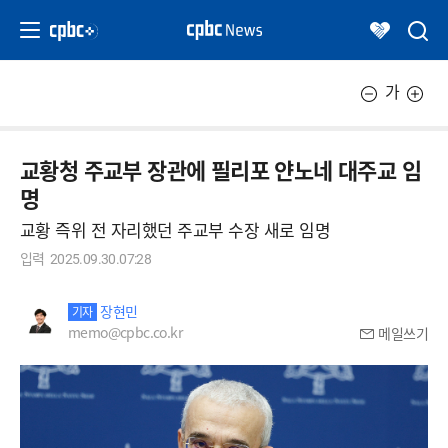
가
교황청 주교부 장관에 필리포 얀노네 대주교 임
명
교황 즉위 전 자리했던 주교부 수장 새로 임명
입력
2025.09.30.07:28
장현민
기자
memo@cpbc.co.kr
메일쓰기