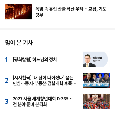
폭염 속 유럽 산불 확산 우려… 교황, 기도
당부
많이 본 기사
[평화칼럼] 하느님의 정치
[시사천국] '내 삶이 나아졌나' 묻는
민심…증시·부동산·검찰개혁 후폭
풍
2027 서울 세계청년대회 D-365…
전 분야 준비 본격화