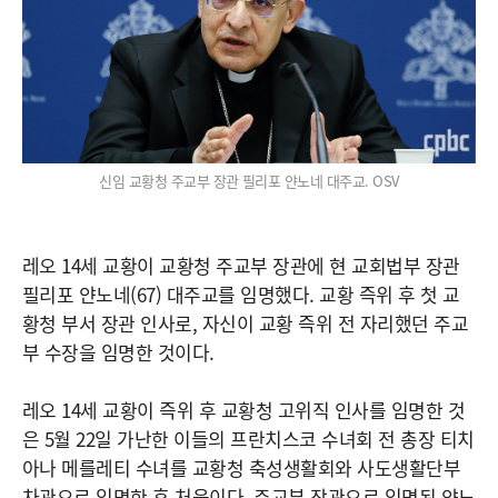
신임 교황청 주교부 장관 필리포 얀노네 대주교. OSV
레오 14세 교황이 교황청 주교부 장관에 현 교회법부 장관
필리포 얀노네(67) 대주교를 임명했다. 교황 즉위 후 첫 교
황청 부서 장관 인사로, 자신이 교황 즉위 전 자리했던 주교
부 수장을 임명한 것이다.
레오 14세 교황이 즉위 후 교황청 고위직 인사를 임명한 것
은 5월 22일 가난한 이들의 프란치스코 수녀회 전 총장 티치
아나 메를레티 수녀를 교황청 축성생활회와 사도생활단부
차관으로 임명한 후 처음이다. 주교부 장관으로 임명된 얀노