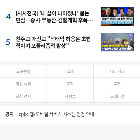
[시사천국] '내 삶이 나아졌나' 묻는
민심…증시·부동산·검찰개혁 후폭
풍
천주교·개신교 "낙태약 허용은 초법
적이며 포퓰리즘적 발상”
교구종합
국제
사회 사목
영성 생활
문화
출판
정치 경제
사람들
오피니언
공지
cpbc 웹/모바일 서비스 시스템 점검 안내
대구대교구 부교구장 김종강 시몬 주교 임명