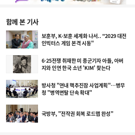
함께 본 기사
보훈부, K-보훈 세계화 나서.. "2029 대전
인빅터스 게임 본격 시동"
6·25전쟁 취재한 미 종군기자 아들, 아버
지와 인연 한국 소년 'KIM' 찾는다
방사청 "연내 핵추진잠 사업계획"…병무
청 "병역면탈 단속 확대"
국방부, "전작권 회복 로드맵 완성"