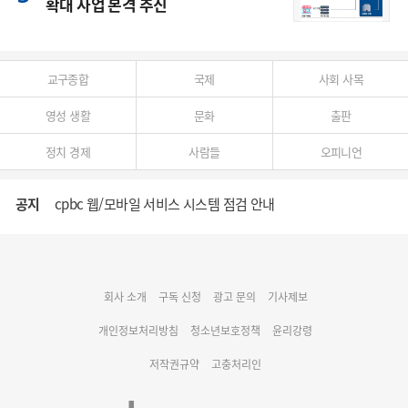
확대 사업 본격 추진
교구종합
국제
사회 사목
영성 생활
문화
출판
정치 경제
사람들
오피니언
공지
cpbc 웹/모바일 서비스 시스템 점검 안내
대구대교구 부교구장 김종강 시몬 주교 임명
회사 소개
구독 신청
광고 문의
기사제보
명동 미디어큐브 & 1898 미디어월 공모전 수상작 발표
개인정보처리방침
청소년보호정책
윤리강령
저작권규약
고충처리인