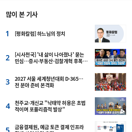
많이 본 기사
[평화칼럼] 하느님의 정치
[시사천국] '내 삶이 나아졌나' 묻는
민심…증시·부동산·검찰개혁 후폭
풍
2027 서울 세계청년대회 D-365…
전 분야 준비 본격화
천주교·개신교 "낙태약 허용은 초법
적이며 포퓰리즘적 발상”
금융결제원, 예금 토큰 결제 인프라