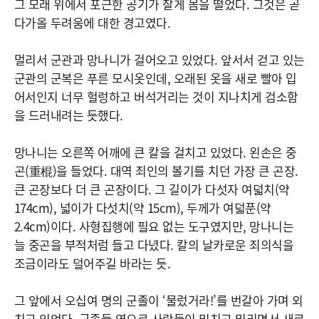
그 모래 위에서 포근한 공기가 잘게 몸을 떨었다. 그것은 곧
다가올 두려움에 대한 경고였다.
멀리서 군관과 망나니가 걸어오고 있었다. 앞서서 걷고 있는
군관의 군복은 푸른 모시옷인데, 오래된 옷을 새로 빨아 입
어서인지 너무 헐렁하고 버석거리는 것이 지나치게 검소함
을 드러내려는 듯했다.
망나니는 오른쪽 어깨에 큰 칼을 걸치고 있었다. 왼손은 중
곤(重棍)을 들었다. 대역 죄인의 볼기를 치던 가장 큰 곤장.
큰 곤장보다 더 큰 곤장이다. 그 길이가 다섯자 여덟치(약
174cm), 넓이가 다섯치(약 15cm), 두께가 여덟푼(약
2.4cm)이다. 사형집행에 필요 없는 도구였지만, 망나니는
늘 중곤을 부적처럼 들고 다녔다. 칼의 날카로운 죄의식을
조금이라도 덜어주길 바라는 듯.
그 앞에서 오십여 명의 군졸이 ‘물렀거라!’를 번갈아 가며 외
치고 있었다. 군졸들 옆으로 사람들이 밀치고 밀리면서 새로