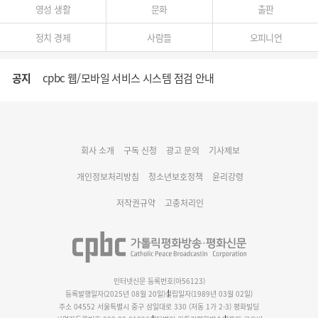
영성 생활
문화
출판
정치 경제
사람들
오피니언
공지
cpbc 웹/모바일 서비스 시스템 점검 안내
대구대교구 부교구장 김종강 시몬 주교 임명
회사 소개
구독 신청
광고 문의
기사제보
명동 미디어큐브 & 1898 미디어월 공모전 수상작 발표
개인정보처리방침
청소년보호정책
윤리강령
저작권규약
고충처리인
인터넷신문 등록번호(아56123)
등록발행일자(2025년 08월 20일)
설립일자(1989년 03월 02일)
주소 04552 서울특별시 중구 삼일대로 330 (저동 1가 2-3) 평화빌딩