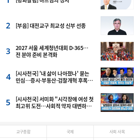
[부음] 대전교구 최교성 신부 선종
2027 서울 세계청년대회 D-365…
전 분야 준비 본격화
[시사천국] '내 삶이 나아졌나' 묻는
민심…증시·부동산·검찰개혁 후폭
풍
[시사천국] 서미화 "시각장애 여성 첫
최고위 도전…사회적 약자 대변하겠
다"
교구종합
국제
사회 사목