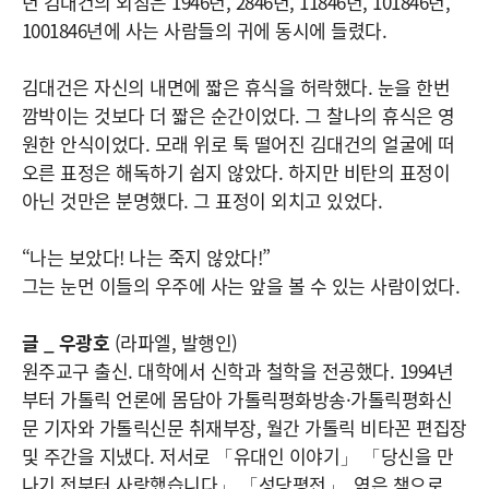
년 김대건의 외침은 1946년, 2846년, 11846년, 101846년,
1001846년에 사는 사람들의 귀에 동시에 들렸다.
김대건은 자신의 내면에 짧은 휴식을 허락했다. 눈을 한번
깜박이는 것보다 더 짧은 순간이었다. 그 찰나의 휴식은 영
원한 안식이었다. 모래 위로 툭 떨어진 김대건의 얼굴에 떠
오른 표정은 해독하기 쉽지 않았다. 하지만 비탄의 표정이
아닌 것만은 분명했다. 그 표정이 외치고 있었다.
“나는 보았다! 나는 죽지 않았다!”
그는 눈먼 이들의 우주에 사는 앞을 볼 수 있는 사람이었다.
글 _ 우광호
(라파엘, 발행인)
원주교구 출신. 대학에서 신학과 철학을 전공했다. 1994년
부터 가톨릭 언론에 몸담아 가톨릭평화방송·가톨릭평화신
문 기자와 가톨릭신문 취재부장, 월간 가톨릭 비타꼰 편집장
및 주간을 지냈다. 저서로 「유대인 이야기」 「당신을 만
나기 전부터 사랑했습니다」 「성당평전」, 엮은 책으로