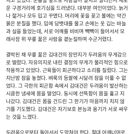
운 구경거리에 호기심을 드러냈다. 대부분 여인이었다. 늙거
나 젊거나 모두 입고 꾸몄다. 머리에 꽃을 꽂고 볼에는 약간
붉은 분칠을 했다. 입에 담뱃대를 물고 손에는 옷 깁는 바늘
과 실을 들었는데, 서로 어깨를 비비며 빽빽이 들어서서 모
래사장 위 무릎 꿇은 사람을 곁눈질하며 수군거렸다.
결박된 채 무릎 꿇은 김대건의 장딴지가 두려움의 무게감으
로 떨렸다. 자유의지로 내린 결정의 무게가 물리적인 힘으로
작용하고 있었다. 근육들이 피곤하다고 소리를 질렀다. 그는
지난밤 잠을 놓쳤다. 벼룩의 등쌀에 시달려 잠을 이룰 수 없
었다. 그 극한의 피곤함 속에서 김대건은 두려움이 발산하는
시큼한 냄새에 몸을 떨었다. 동시에 선뜩함이 몸을 훑고 지
나갔다. 김대건은 몸을 건드린 그 한기가 마음까지 치지 않
기를 기도했다. 김대건은 자기보호 본능과 용기가 서로 싸우
는 것을 느꼈다.
두려움으로부터 돌아서서 도망쳐야 한다. 절대 어깨너머로