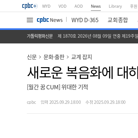
WYD
VOD
AOD
News
Library
후원
WYD D-365
교회종합
가톨릭평화신문
제 1870호 2026년 08월 09일 연중 제19주
신문
문화·출판
교계 잡지
새로운 복음화에 대
[월간 꿈 CUM] 위대한 기적
cpbc
입력 2025.09.29.18:00
수정 2025.09.29.18:00