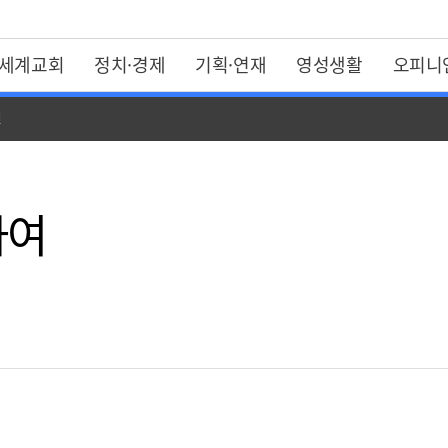
세계교회
정치·경제
기획·연재
영성생활
오피니
일
하여