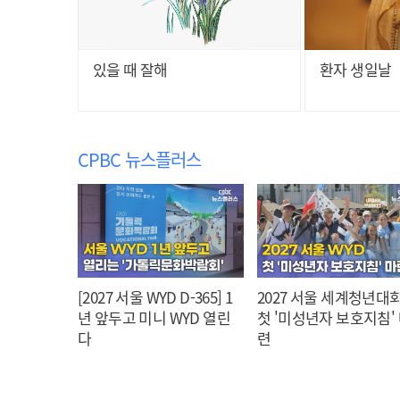
있을 때 잘해
환자 생일날
CPBC 뉴스플러스
[2027 서울 WYD D-365] 1
2027 서울 세계청년대회
년 앞두고 미니 WYD 열린
첫 '미성년자 보호지침'
다
련