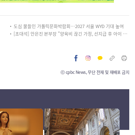
도심 물들인 가톨릭문화박람회…2027 서울 WYD 기대 높여
[초대석] 안은진 본부장 "양육비 끊긴 가정, 선지급 후 아이 치료도 재개"
ⓒ cpbc News, 무단 전재 및 재배포 금지