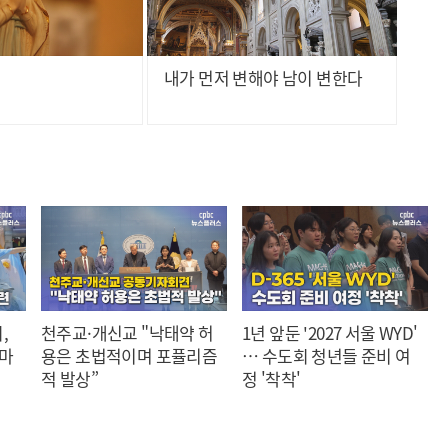
내가 먼저 변해야 남이 변한다
,
천주교·개신교 "낙태약 허
1년 앞둔 '2027 서울 WYD'
 마
용은 초법적이며 포퓰리즘
… 수도회 청년들 준비 여
적 발상”
정 '착착'