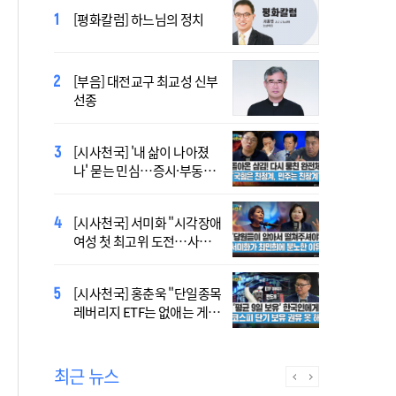
2027 서울 WYD 공식 주제가
[평화칼럼] 하느님의 정치
오늘 공개…한국인 곡 선정
[부음] 대전교구 최교성 신부
2027 서울 세계청년대회 주
선종
제가 공개…희망의 선율 울
린다
[시사천국] '내 삶이 나아졌
대전신학교 유학 사제, 중국
나' 묻는 민심…증시·부동산
최연소 주교 됐다
·검찰개혁 후폭풍
[시사천국] 서미화 "시각장애
433곡 뚫은 한국 청년의 노
여성 첫 최고위 도전…사회
래…2027 서울 WYD 공식 주
적 약자 대변하겠다"
제가로
[시사천국] 홍춘욱 "단일종목
[시사천국] 서범수 '돌려차기'
레버리지 ETF는 없애는 게 맞
발언 파장…"사석에서도 안
다"
될 말"
최근 뉴스