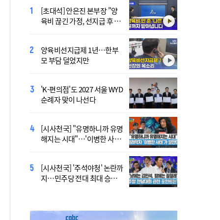
[초대석] 안은진 본부장 "양
李 "국가폭력 다시는 없어
육비 끊긴 가정, 선지급 후 아
야"…피해자들에게 첫 직접
이 치료도 재개"
사과
양육비선지급제 1년…한부
'호우 피해' 안동·의성 특별
모 부담 덜었지만
재난지역 선포…국비 추가
지원
'K-편의점'도 2027 서울 WYD
폭염 '뉴 노멀' 시대…"한 단
순례자 맞이 나선다
계 높은 수준의 폭염"
[시사천국] "유명하니까 유명
[사제인사] 안동교구, 10일
해지는 시대"…'이병한 사
부
태'가 말한다
[시사천국] '주석야청' 논란까
'식중독 발생 9월이 가장 많
지…민주당 전대 최대 승부
아'
처는 호남