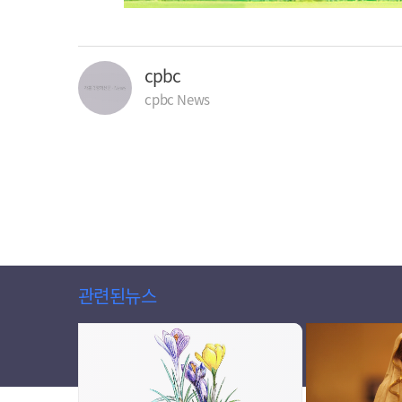
cpbc
cpbc News
관련된뉴스