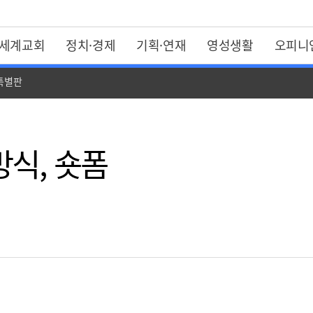
세계교회
정치·경제
기획·연재
영성생활
오피니
 특별판
방식, 숏폼