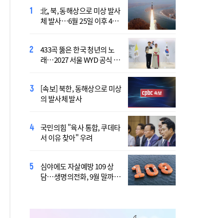
北, 북, 동해상으로 미상 발사
장기요양 재가 노인 10명 중
체 발사…6월 25일 이후 42
7명 "아파도 살던 집에서 살
일만
겠다"
433곡 뚫은 한국 청년의 노
산티아고 순례길에 울려 퍼진
래…2027 서울 WYD 공식 주
“2027년 서울에서 만나요!”
제가로
[속보] 북한, 동해상으로 미상
李 "폭염·가뭄에 행정력 총
의 발사체 발사
동원…전방위 대응체계 가
동"
국민의힘 "육사 통합, 쿠데타
靑, 김용범 책임론에 "지금은
서 이유 찾아" 우려
대책 챙기는 게 더 중요"
심야에도 자살예방 109 상
국가보훈부, 미국서 첫 국제
담…생명의전화, 9월 말까지
보훈컨퍼런스 연다
지원