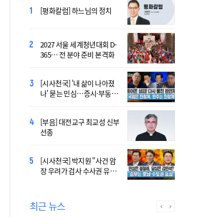
[시사천국] 알고 싶지 않은 폭
[평화칼럼] 하느님의 정치
염의 진실…올해가 가장 시
원한 여름?
2027 서울 세계청년대회 D-
[시사천국] 서미화 "시각장애
365… 전 분야 준비 본격화
여성 첫 최고위 도전…사회
적 약자 대변하겠다"
[시사천국] '내 삶이 나아졌
2027 서울 WYD 공식 주제가
나' 묻는 민심…증시·부동산
오늘 공개…한국인 곡 선정
·검찰개혁 후폭풍
[시사천국] 홍춘욱 "단일종목 레버리지 ETF는
[부음] 대전교구 최교성 신부
없애는 게 맞다"
선종
2027 서울 세계청년대회 주
[시사천국] 박지원 "사건 암
제가 공개…희망의 선율 울
장 우려가 검사 수사권 유지
린다
근거 될 수 없어"
최근 뉴스