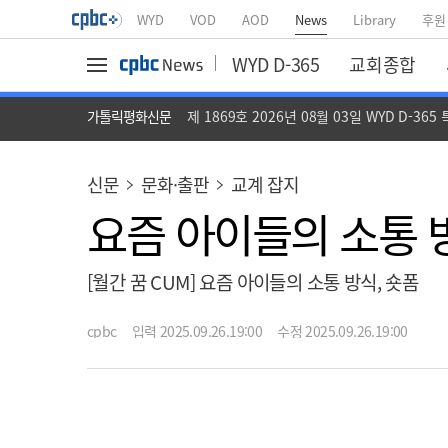
WYD
VOD
AOD
News
Library
후원
WYD D-365
교회종합
가톨릭평화신문
제 1869호 2026년 08월 03일 WYD D-365
신문
문화·출판
교계 잡지
요즘 아이들의 소통 
[월간 꿈 CUM] 요즘 아이들의 소통 방식, 숏폼
cpbc
입력 2025.09.26.19:00
수정 2025.09.26.19:00