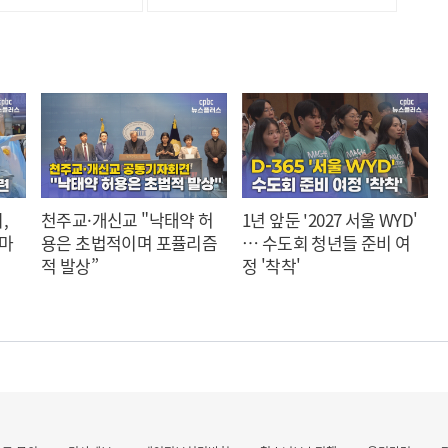
,
천주교·개신교 "낙태약 허
1년 앞둔 '2027 서울 WYD'
 마
용은 초법적이며 포퓰리즘
… 수도회 청년들 준비 여
적 발상”
정 '착착'
작 발표