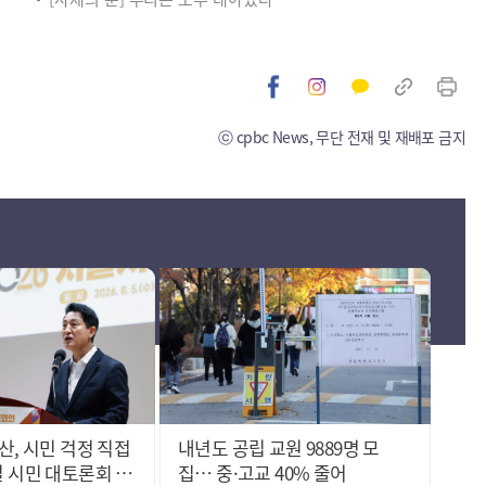
ⓒ cpbc News, 무단 전재 및 재배포 금지
산, 시민 걱정 직접
내년도 공립 교원 9889명 모
 시민 대토론회 개
집… 중·고교 40% 줄어