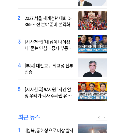
염의 진실…올해가 가장 시
원한 여름?
2027 서울 세계청년대회 D-
[시사천국] 서미화 "시각장애
365… 전 분야 준비 본격화
여성 첫 최고위 도전…사회
적 약자 대변하겠다"
[시사천국] '내 삶이 나아졌
2027 서울 WYD 공식 주제가
나' 묻는 민심…증시·부동산
오늘 공개…한국인 곡 선정
·검찰개혁 후폭풍
[시사천국] 홍춘욱 "단일종목 레버리지 ETF는
[부음] 대전교구 최교성 신부
없애는 게 맞다"
선종
2027 서울 세계청년대회 주
[시사천국] 박지원 "사건 암
제가 공개…희망의 선율 울
장 우려가 검사 수사권 유지
린다
근거 될 수 없어"
최근 뉴스
北, 북, 동해상으로 미상 발사
장기요양 재가 노인 10명 중