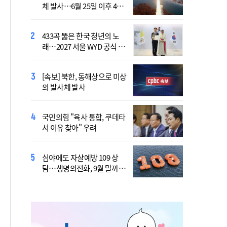
체 발사…6월 25일 이후 42
7명 "아파도 살던 집에서 살
일만
겠다"
433곡 뚫은 한국 청년의 노
산티아고 순례길에 울려 퍼진
래…2027 서울 WYD 공식 주
“2027년 서울에서 만나요!”
제가로
[속보] 북한, 동해상으로 미상
李 "폭염·가뭄에 행정력 총
의 발사체 발사
동원…전방위 대응체계 가
동"
국민의힘 "육사 통합, 쿠데타
靑, 김용범 책임론에 "지금은
서 이유 찾아" 우려
대책 챙기는 게 더 중요"
심야에도 자살예방 109 상
국가보훈부, 미국서 첫 국제
담…생명의전화, 9월 말까지
보훈컨퍼런스 연다
지원