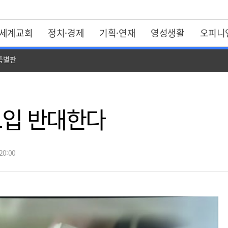
세계교회
정치·경제
기획·연재
영성생활
오피니
 특별판
도입 반대한다
20:00