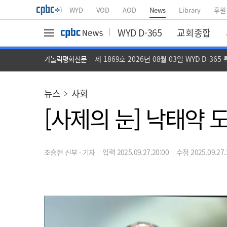
WYD
VOD
AOD
News
Library
후원
WYD D-365
교회종합
가톨릭평화신문
제 1869호 2026년 08월 03일 WYD D-365
뉴스
사회
[사제의 눈] 낙태약 
조승현 신부 · 기자
입력 2025.09.27.20:00
수정 2025.09.27.