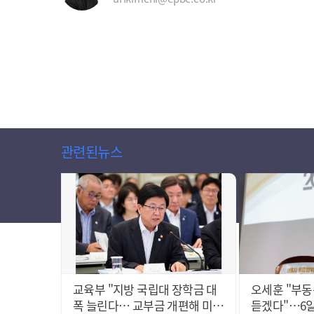
관련된뉴스
교육부 "지방 국립대 장학금 대
오세훈 "부동
폭 늘린다… 교부금 개편해 미래
듣겠다"…6일