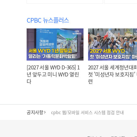
인재 양성"
최
CPBC 뉴스플러스
[2027 서울 WYD D-365] 1
2027 서울 세계청년대회
년 앞두고 미니 WYD 열린
첫 '미성년자 보호지침'
다
련
cpbc 웹/모바일 서비스 시스템 점검 안내
공지사항
대구대교구 부교구장 김종강 시몬 주교 임명
명동 미디어큐브 & 1898 미디어월 공모전 수상