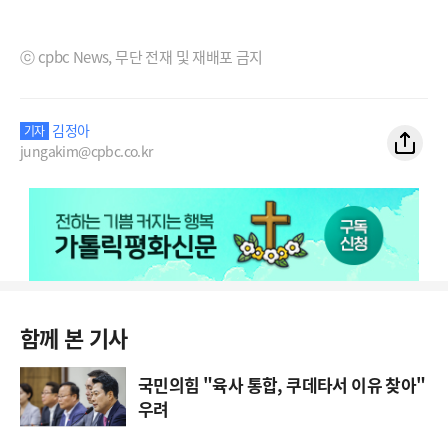
ⓒ cpbc News, 무단 전재 및 재배포 금지
김정아
기자
jungakim@cpbc.co.kr
함께 본 기사
국민의힘 "육사 통합, 쿠데타서 이유 찾아"
우려