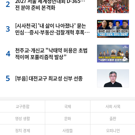
2027 서울 세계청년대회 D-365…
전 분야 준비 본격화
[시사천국] '내 삶이 나아졌나' 묻는
민심…증시·부동산·검찰개혁 후폭
풍
천주교·개신교 "낙태약 허용은 초법
적이며 포퓰리즘적 발상”
[부음] 대전교구 최교성 신부 선종
교구종합
국제
사회 사목
영성 생활
문화
출판
정치 경제
사람들
오피니언