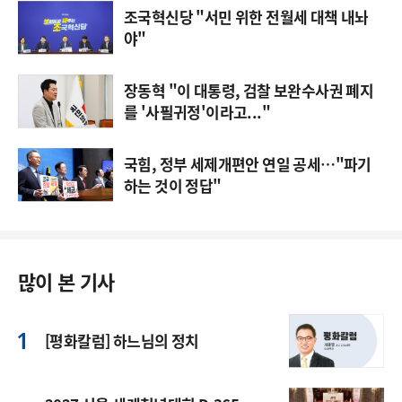
조국혁신당 "서민 위한 전월세 대책 내놔
야"
장동혁 "이 대통령, 검찰 보완수사권 폐지
를 '사필귀정'이라고..."
국힘, 정부 세제개편안 연일 공세…"파기
하는 것이 정답"
많이 본 기사
[평화칼럼] 하느님의 정치