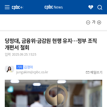
가
당정대, 금융위·금감원 현행 유지…정부 조직
개편서 철회
입력
2025.09.25.15:25
김정아
기자
jungakim@cpbc.co.kr
메일쓰기