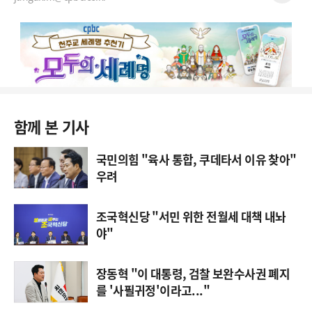
함께 본 기사
국민의힘 "육사 통합, 쿠데타서 이유 찾아"
우려
조국혁신당 "서민 위한 전월세 대책 내놔
야"
장동혁 "이 대통령, 검찰 보완수사권 폐지
를 '사필귀정'이라고..."