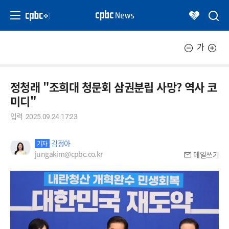
가
정청래 "조희대 청문회 삼권분립 사망? 역사 코
미디"
입력
2025.09.24.17:23
김정아
기자
jungakim@cpbc.co.kr
메일쓰기