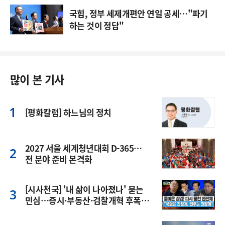
국힘, 정부 세제개편안 연일 공세…"파기
하는 것이 정답"
많이 본 기사
[평화칼럼] 하느님의 정치
2027 서울 세계청년대회 D-365…
전 분야 준비 본격화
[시사천국] '내 삶이 나아졌나' 묻는
민심…증시·부동산·검찰개혁 후폭
풍