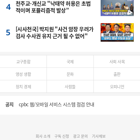
천주교·개신교 "낙태약 허용은 초법
적이며 포퓰리즘적 발상”
[시사천국] 박지원 "사건 암장 우려가
검사 수사권 유지 근거 될 수 없어"
교구종합
국제
사회 사목
영성 생활
문화
출판
정치 경제
사람들
오피니언
공지
cpbc 웹/모바일 서비스 시스템 점검 안내
대구대교구 부교구장 김종강 시몬 주교 임명
회사 소개
구독 신청
광고 문의
기사제보
명동 미디어큐브 & 1898 미디어월 공모전 수상작 발표