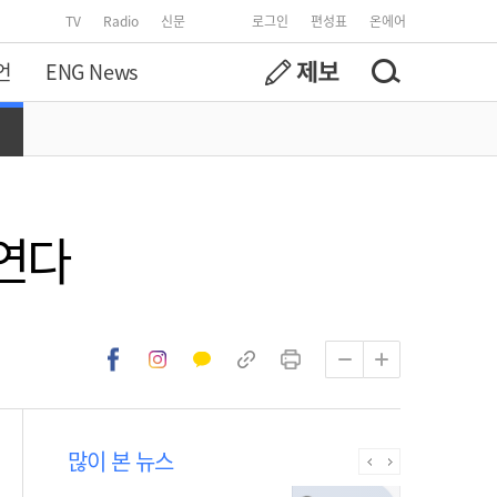
TV
Radio
신문
로그인
편성표
온에어
언
ENG News
연다
많이 본 뉴스