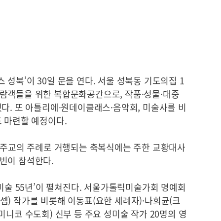
성북’이 30일 문을 연다. 서울 성북동 기도의집 1
람객들을 위한 복합문화공간으로, 작품·성물·대중
다. 또 아틀리에·원데이클래스·음악회, 미술사를 비
도 마련할 예정이다.
비 주교의 주례로 거행되는 축복식에는 주한 교황대사
빈이 참석한다.
릭미술 55년’이 펼쳐진다. 서울가톨릭미술가회 명예회
셉) 작가를 비롯해 이동표(요한 세례자)·나희균(크
미니코 수도회) 신부 등 주요 성미술 작가 20명의 영