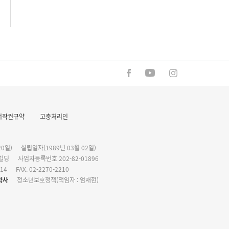
저작권규약
고충처리인
0일)
설립일자(1989년 03월 02일)
화빌딩
사업자등록번호 202-82-01896
114
FAX. 02-2270-2210
약사
청소년보호정책(책임자 : 엄재현)