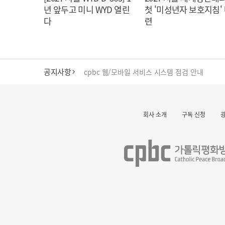
년 앞두고 미니 WYD 열린
첫 '미성년자 보호지침'
다
련
공지사항
cpbc 웹/모바일 서비스 시스템 점검 안내
대구대교구 부교구장 김종강 시몬 주교 임명
회사 소개
구독 신청
명동 미디어큐브 & 1898 미디어월 공모전 수상