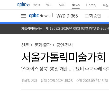
WYD
VOD
AOD
News
Library
후원
WYD D-365
교회종합
가톨릭평화신문
제 1869호 2026년 08월 03일 WYD D-365
신문
문화·출판
공연·전시
서울가톨릭미술가회 전
‘스페이스 성북’ 30일 개관... 구요비 주교 주례 
윤하정 기자
입력 2025.09.24.15:28
수정 2025.09.24.15:28