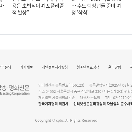
 마
용은 초법적이며 포퓰리즘
… 수도회 청년들 준비 여
적 발상”
정 '착착'
광고 문의
기사제보
개인정보처리방침
청소년보호정책
윤리강령
작 발표
인터넷신문 등록번호(아56123)
등록발행일자(2025년 08월 2
주소 04552 서울특별시 중구 삼일대로 330 (저동 1가 2-3) 평
재단법인 가톨릭평화방송
대표자 구요비
TEL. 02-2270-2
한국기자협회 회원사
인터넷신문윤리위원회 자율심의 준수서
Copyright © cpbc. All Rights Reserved