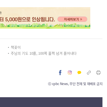
책꽂이
주님의 기도 10줄, 100쪽 훌쩍 넘겨 풀어내다
ⓒ cpbc News, 무단 전재 및 재배포 금지