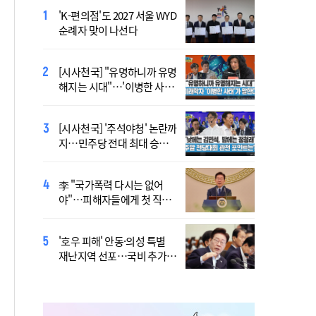
'K-편의점'도 2027 서울 WYD
폭염 '뉴 노멀' 시대…"한 단
순례자 맞이 나선다
계 높은 수준의 폭염"
[시사천국] "유명하니까 유명
[사제인사] 안동교구, 10일
해지는 시대"…'이병한 사
부
태'가 말한다
[시사천국] '주석야청' 논란까
'식중독 발생 9월이 가장 많
지…민주당 전대 최대 승부
아'
처는 호남
李 "국가폭력 다시는 없어
정동영 "'조선' 호명 부르기
야"…피해자들에게 첫 직접
공론화 후에"…원로들 "이름
사과
불러야"
'호우 피해' 안동·의성 특별
Official Theme Song for
재난지역 선포…국비 추가
WYD Seoul 2027 Released
지원
Ahead of Global Youth
Gathering