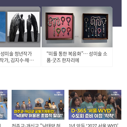
 ‘성미술 청년작가
“미를 통한 복음화”… 성미술 소
 작가, 김지수·채수
품·굿즈 한자리에
린다
,
천주교·개신교 "낙태약 허
1년 앞둔 '2027 서울 WYD'