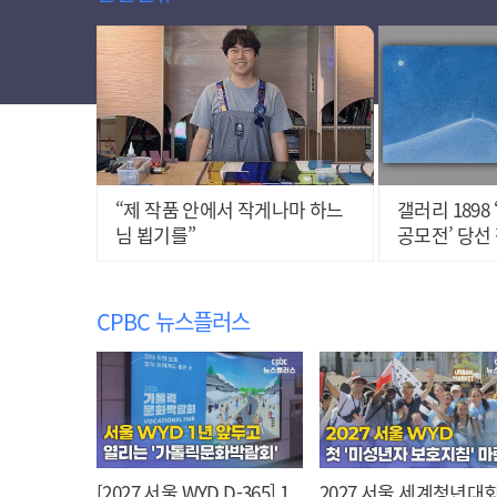
“제 작품 안에서 작게나마 하느
갤러리 1898
님 뵙기를”
공모전’ 당선
린 개인전 열
CPBC 뉴스플러스
[2027 서울 WYD D-365] 1
2027 서울 세계청년대회