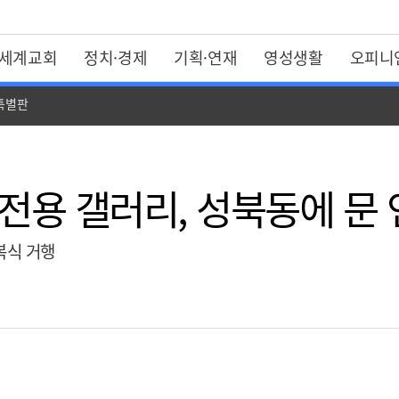
세계교회
정치·경제
기획·연재
영성생활
오피니
 특별판
용 갤러리, 성북동에 문 
축복식 거행