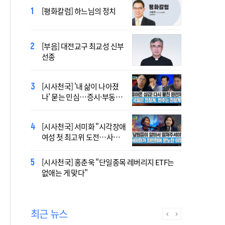
2027 서울 WYD 공식 주제가
[평화칼럼] 하느님의 정치
오늘 공개…한국인 곡 선정
[부음] 대전교구 최교성 신부
2027 서울 세계청년대회 주
선종
제가 공개…희망의 선율 울
린다
[시사천국] '내 삶이 나아졌
대전신학교 유학 사제, 중국
나' 묻는 민심…증시·부동산
최연소 주교 됐다
·검찰개혁 후폭풍
[시사천국] 서미화 "시각장애
433곡 뚫은 한국 청년의 노
여성 첫 최고위 도전…사회
래…2027 서울 WYD 공식 주
적 약자 대변하겠다"
제가로
[시사천국] 홍춘욱 "단일종목 레버리지 ETF는
[시사천국] 서범수 '돌려차기'
없애는 게 맞다"
발언 파장…"사석에서도 안
될 말"
최근 뉴스