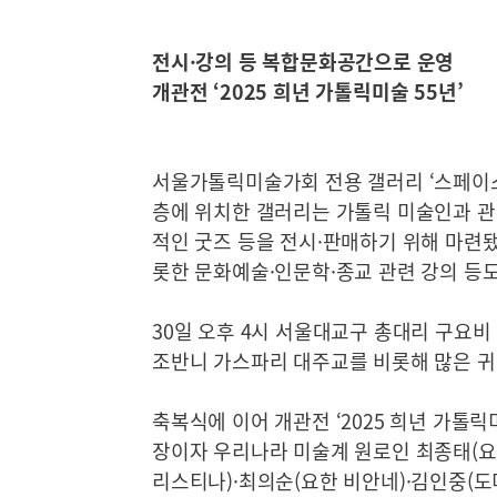
전시·강의 등 복합문화공간으로 운영
개관전 ‘2025 희년 가톨릭미술 55년’
서울가톨릭미술가회 전용 갤러리 ‘스페이스 
층에 위치한 갤러리는 가톨릭 미술인과 관
적인 굿즈 등을 전시·판매하기 위해 마련됐
롯한 문화예술·인문학·종교 관련 강의 등
30일 오후 4시 서울대교구 총대리 구요
조반니 가스파리 대주교를 비롯해 많은 귀
축복식에 이어 개관전 ‘2025 희년 가톨
장이자 우리나라 미술계 원로인 최종태(요
리스티나)·최의순(요한 비안네)·김인중(도