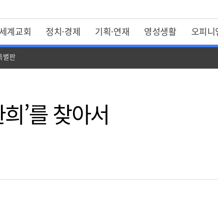
세계교회
정치·경제
기획·연재
영성생활
오피니
 특별판
 환희’를 찾아서