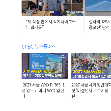
“제 작품 안에서 작게나마 하느
갤러리 1898
님 뵙기를”
공모전’ 당선
린 개인전 열
CPBC 뉴스플러스
[2027 서울 WYD D-365] 1
2027 서울 세계청년대회
년 앞두고 미니 WYD 열린
첫 '미성년자 보호지침'
다
련