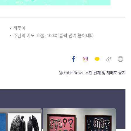
책꽂이
주님의 기도 10줄, 100쪽 훌쩍 넘겨 풀어내다
ⓒ cpbc News, 무단 전재 및 재배포 금지