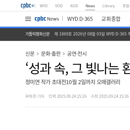
WYD
VOD
AOD
News
Library
후원
WYD D-365
교회종합
가톨릭평화신문
제 1869호 2026년 08월 03일 WYD D-365
신문
문화·출판
공연·전시
‘성과 속, 그 빛나는
정미연 작가 초대전10월 2일까지 오매갤러리
윤하정 기자
입력 2025.09.24.15:26
수정 2025.09.24.15:26