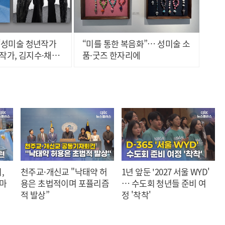
 ‘성미술 청년작가
“미를 통한 복음화”… 성미술 소
 작가, 김지수·채수
품·굿즈 한자리에
린다
,
천주교·개신교 "낙태약 허
1년 앞둔 '2027 서울 WYD'
 마
용은 초법적이며 포퓰리즘
… 수도회 청년들 준비 여
적 발상”
정 '착착'