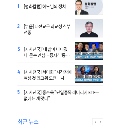
2027 서울 WYD 공식 주제가
[평화칼럼] 하느님의 정치
오늘 공개…한국인 곡 선정
[부음] 대전교구 최교성 신부
2027 서울 세계청년대회 주
선종
제가 공개…희망의 선율 울
린다
[시사천국] '내 삶이 나아졌
대전신학교 유학 사제, 중국
나' 묻는 민심…증시·부동산
최연소 주교 됐다
·검찰개혁 후폭풍
[시사천국] 서미화 "시각장애
433곡 뚫은 한국 청년의 노
여성 첫 최고위 도전…사회
래…2027 서울 WYD 공식 주
적 약자 대변하겠다"
제가로
[시사천국] 홍춘욱 "단일종목 레버리지 ETF는
[시사천국] 서범수 '돌려차기'
없애는 게 맞다"
발언 파장…"사석에서도 안
될 말"
최근 뉴스