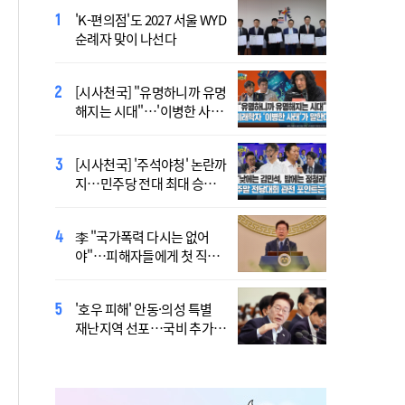
'K-편의점'도 2027 서울 WYD
폭염 '뉴 노멀' 시대…"한 단
순례자 맞이 나선다
계 높은 수준의 폭염"
[시사천국] "유명하니까 유명
[사제인사] 안동교구, 10일
해지는 시대"…'이병한 사
부
태'가 말한다
[시사천국] '주석야청' 논란까
'식중독 발생 9월이 가장 많
지…민주당 전대 최대 승부
아'
처는 호남
李 "국가폭력 다시는 없어
정동영 "'조선' 호명 부르기
야"…피해자들에게 첫 직접
공론화 후에"…원로들 "이름
사과
불러야"
'호우 피해' 안동·의성 특별
Official Theme Song for
재난지역 선포…국비 추가
WYD Seoul 2027 Released
지원
Ahead of Global Youth
Gathering