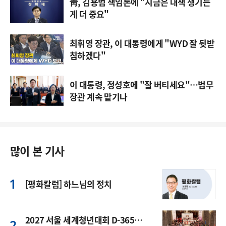
靑, 김용범 책임론에 "지금은 대책 챙기는
게 더 중요"
최휘영 장관, 이 대통령에게 "WYD 잘 뒷받
침하겠다"
이 대통령, 정성호에 "잘 버티세요"…법무
장관 계속 맡기나
많이 본 기사
[평화칼럼] 하느님의 정치
2027 서울 세계청년대회 D-365…