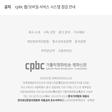
공지
cpbc 웹/모바일 서비스 시스템 점검 안내
대구대교구 부교구장 김종강 시몬 주교 임명
회사 소개
구독 신청
광고 문의
기사제보
명동 미디어큐브 & 1898 미디어월 공모전 수상작 발표
개인정보처리방침
청소년보호정책
윤리강령
저작권규약
고충처리인
인터넷신문 등록번호(아56123)
등록발행일자(2025년 08월 20일)
설립일자(1989년 03월 02일)
주소 04552 서울특별시 중구 삼일대로 330 (저동 1가 2-3) 평화빌딩
사업자등록번호 202-82-01896
재단법인 가톨릭평화방송
대표자 구요비
TEL. 02-2270-2114
FAX. 02-2270-2210
한국기자협회 회원사
인터넷신문윤리위원회 자율심의 준수서약사
청소년보호정책(책임자 : 엄재현)