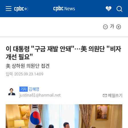
가
이 대통령 "구금 재발 안돼"…美 의원단 "비자
개선 필요"
美 상하원 의원단 접견
입력
2025.09.23.14:09
김혜영
기자
justina81@hanmail.net
메일쓰기