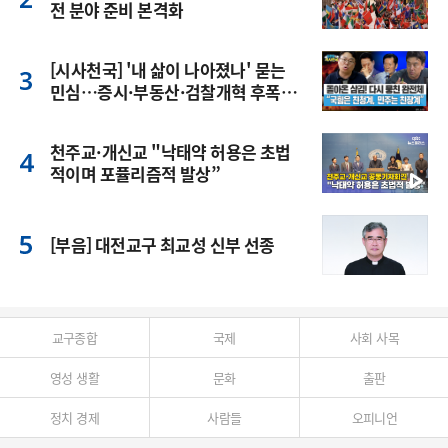
전 분야 준비 본격화
[시사천국] '내 삶이 나아졌나' 묻는
민심…증시·부동산·검찰개혁 후폭
풍
천주교·개신교 "낙태약 허용은 초법
적이며 포퓰리즘적 발상”
[부음] 대전교구 최교성 신부 선종
교구종합
국제
사회 사목
영성 생활
문화
출판
정치 경제
사람들
오피니언