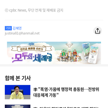
ⓒ cpbc News, 무단 전재 및 재배포 금지
김혜영
기자
justina81@hanmail.net
함께 본 기사
李 "폭염·가뭄에 행정력 총동원…전방위
대응체계 가동"